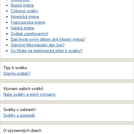
Ruská jména
Církevní svátky
Americká jména
Francouzská jména
Italská jména
Svátek zamilovaných
Dali byste svým dětem dvě křestní jména?
Slavíme Mezinárodní den žen?
Co říkáte na elektronická přání k svátku?
Tipy k svátku
Slavíte svátek?
Význam našich svátků
Naše svátky a jejich významy
Svátky v zahraničí
Svátky u sousedů
O významných dnech