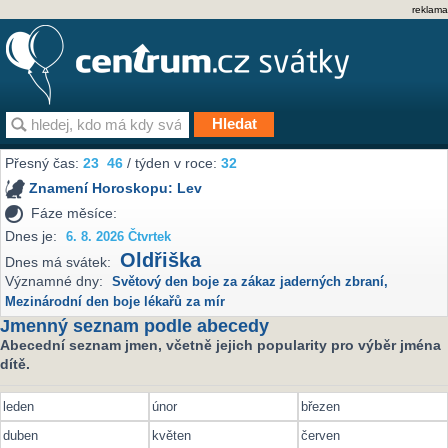
reklama
Přesný čas:
23
46
/ týden v roce:
32
Znamení Horoskopu:
Lev
Fáze měsíce:
Dnes je:
6. 8. 2026 Čtvrtek
Oldřiška
Dnes má svátek:
Významné dny:
Světový den boje za zákaz jaderných zbraní
,
Mezinárodní den boje lékařů za mír
Jmenný seznam podle abecedy
Abecední seznam jmen, včetně jejich popularity pro výběr jména
dítě.
leden
únor
březen
duben
květen
červen