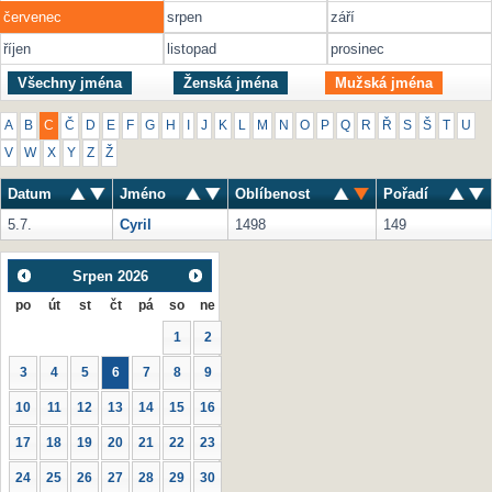
červenec
srpen
září
říjen
listopad
prosinec
Všechny jména
Ženská jména
Mužská jména
A
B
C
Č
D
E
F
G
H
I
J
K
L
M
N
O
P
Q
R
Ř
S
Š
T
U
V
W
X
Y
Z
Ž
Datum
Jméno
Oblíbenost
Pořadí
5.7.
Cyril
1498
149
Srpen
2026
po
út
st
čt
pá
so
ne
1
2
3
4
5
6
7
8
9
10
11
12
13
14
15
16
17
18
19
20
21
22
23
24
25
26
27
28
29
30