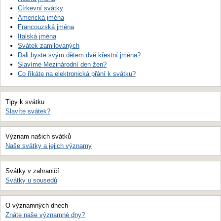
Církevní svátky
Americká jména
Francouzská jména
Italská jména
Svátek zamilovaných
Dali byste svým dětem dvě křestní jména?
Slavíme Mezinárodní den žen?
Co říkáte na elektronická přání k svátku?
Tipy k svátku
Slavíte svátek?
Význam našich svátků
Naše svátky a jejich významy
Svátky v zahraničí
Svátky u sousedů
O významných dnech
Znáte naše významné dny?