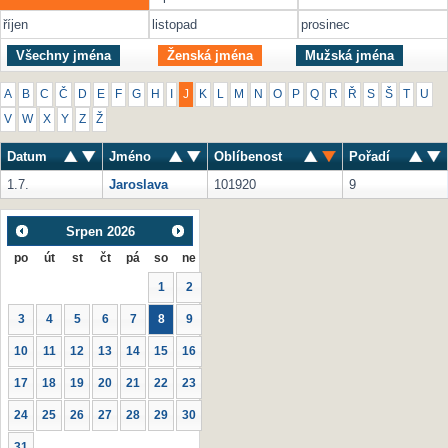
říjen
listopad
prosinec
Všechny jména
Ženská jména
Mužská jména
A
B
C
Č
D
E
F
G
H
I
J
K
L
M
N
O
P
Q
R
Ř
S
Š
T
U
V
W
X
Y
Z
Ž
Datum
Jméno
Oblíbenost
Pořadí
1.7.
Jaroslava
101920
9
Srpen
2026
po
út
st
čt
pá
so
ne
1
2
3
4
5
6
7
8
9
10
11
12
13
14
15
16
17
18
19
20
21
22
23
24
25
26
27
28
29
30
31