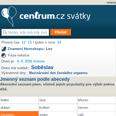
reklama
Přesný čas:
12
15
/ týden v roce:
32
Znamení Horoskopu:
Lev
Fáze měsíce:
Dnes je:
8. 8. 2026 Sobota
Soběslav
Dnes má svátek:
Významné dny:
Mezinárodní den ženského orgasmu
Jmenný seznam podle abecedy
Abecední seznam jmen, včetně jejich popularity pro výběr jména
dítě.
leden
únor
březen
duben
květen
červen
červenec
srpen
září