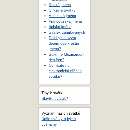
Ruská jména
Církevní svátky
Americká jména
Francouzská jména
Italská jména
Svátek zamilovaných
Dali byste svým
dětem dvě křestní
jména?
Slavíme Mezinárodní
den žen?
Co říkáte na
elektronická přání k
svátku?
Tipy k svátku
Slavíte svátek?
Význam našich svátků
Naše svátky a jejich
významy