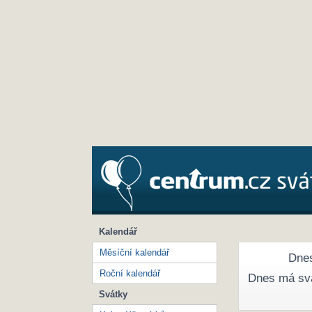
Kalendář
Měsíční kalendář
Dnes
Roční kalendář
Dnes má sv
Svátky