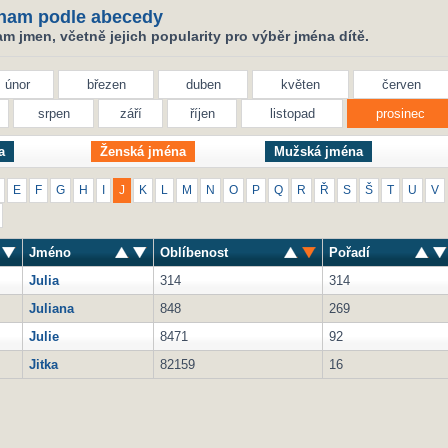
nam podle abecedy
 jmen, včetně jejich popularity pro výběr jména dítě.
únor
březen
duben
květen
červen
srpen
září
říjen
listopad
prosinec
a
Ženská jména
Mužská jména
E
F
G
H
I
J
K
L
M
N
O
P
Q
R
Ř
S
Š
T
U
V
Jméno
Oblíbenost
Pořadí
Julia
314
314
Juliana
848
269
Julie
8471
92
Jitka
82159
16