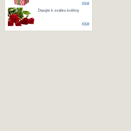
více
Darujte k svátku květiny
více