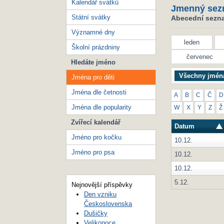
Kalendář svátků
Jmenný sez
Státní svátky
Abecední seznam
Významné dny
leden
Školní prázdniny
červenec
Hledáte jméno
Všechny jmén
Jména pro děti
Jména dle četnosti
A
B
C
Č
D
Jména dle popularity
W
X
Y
Z
Ž
Zvířecí kalendář
Datum
Jméno pro kočku
10.12.
Jméno pro psa
10.12.
10.12.
5.12.
Nejnovější příspěvky
Den vzniku
Československa
Dušičky
Velikonoce