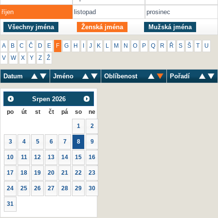
říjen
listopad
prosinec
Všechny jména
Ženská jména
Mužská jména
A
B
C
Č
D
E
F
G
H
I
J
K
L
M
N
O
P
Q
R
Ř
S
Š
T
U
V
W
X
Y
Z
Ž
Datum
Jméno
Oblíbenost
Pořadí
Srpen
2026
po
út
st
čt
pá
so
ne
1
2
3
4
5
6
7
8
9
10
11
12
13
14
15
16
17
18
19
20
21
22
23
24
25
26
27
28
29
30
31