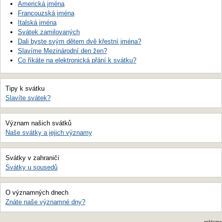
Americká jména
Francouzská jména
Italská jména
Svátek zamilovaných
Dali byste svým dětem dvě křestní jména?
Slavíme Mezinárodní den žen?
Co říkáte na elektronická přání k svátku?
Tipy k svátku
Slavíte svátek?
Význam našich svátků
Naše svátky a jejich významy
Svátky v zahraničí
Svátky u sousedů
O významných dnech
Znáte naše významné dny?
reklama