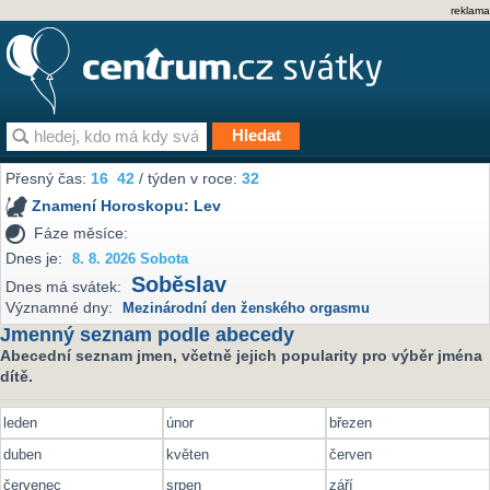
reklama
Přesný čas:
16
42
/ týden v roce:
32
Znamení Horoskopu:
Lev
Fáze měsíce:
Dnes je:
8. 8. 2026 Sobota
Soběslav
Dnes má svátek:
Významné dny:
Mezinárodní den ženského orgasmu
Jmenný seznam podle abecedy
Abecední seznam jmen, včetně jejich popularity pro výběr jména
dítě.
leden
únor
březen
duben
květen
červen
červenec
srpen
září