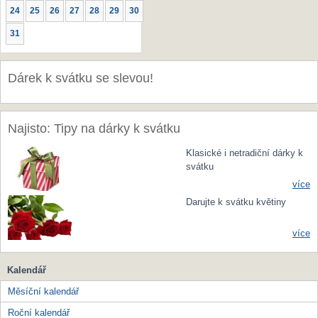
24
25
26
27
28
29
30
31
Dárek k svátku se slevou!
Najisto: Tipy na dárky k svátku
Klasické i netradiční dárky k
svátku
více
Darujte k svátku květiny
více
Kalendář
Měsíční kalendář
Roční kalendář