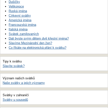
Dušičky
Velikonoce
Ruská jména
Církevní svátky
Americká jména
Francouzská jména
Italská jména
Svátek zamilovaných
Dali byste svým dětem dvě křestní jména?
Slavíme Mezinárodní den žen?
Co říkáte na elektronická přání k svátku?
Tipy k svátku
Slavíte svátek?
Význam našich svátků
Naše svátky a jejich významy
Svátky v zahraničí
Svátky u sousedů