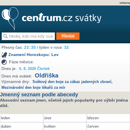
reklama
Přesný čas:
23
35
/ týden v roce:
32
Znamení Horoskopu:
Lev
Fáze měsíce:
Dnes je:
6. 8. 2026 Čtvrtek
Oldřiška
Dnes má svátek:
Významné dny:
Světový den boje za zákaz jaderných zbraní
,
Mezinárodní den boje lékařů za mír
Jmenný seznam podle abecedy
Abecední seznam jmen, včetně jejich popularity pro výběr jména
dítě.
leden
únor
březen
duben
květen
červen