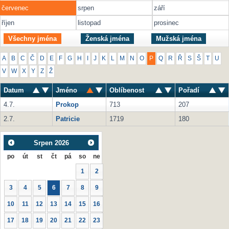
červenec
srpen
září
říjen
listopad
prosinec
Všechny jména
Ženská jména
Mužská jména
A
B
C
Č
D
E
F
G
H
I
J
K
L
M
N
O
P
Q
R
Ř
S
Š
T
U
V
W
X
Y
Z
Ž
Datum
Jméno
Oblíbenost
Pořadí
4.7.
Prokop
713
207
2.7.
Patricie
1719
180
Srpen
2026
po
út
st
čt
pá
so
ne
1
2
3
4
5
6
7
8
9
10
11
12
13
14
15
16
17
18
19
20
21
22
23