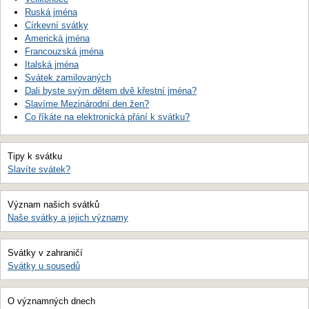
Ruská jména
Církevní svátky
Americká jména
Francouzská jména
Italská jména
Svátek zamilovaných
Dali byste svým dětem dvě křestní jména?
Slavíme Mezinárodní den žen?
Co říkáte na elektronická přání k svátku?
Tipy k svátku
Slavíte svátek?
Význam našich svátků
Naše svátky a jejich významy
Svátky v zahraničí
Svátky u sousedů
O významných dnech