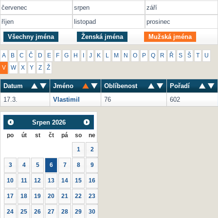
červenec
srpen
září
říjen
listopad
prosinec
Všechny jména
Ženská jména
Mužská jména
A
B
C
Č
D
E
F
G
H
I
J
K
L
M
N
O
P
Q
R
Ř
S
Š
T
U
V
W
X
Y
Z
Ž
Datum
Jméno
Oblíbenost
Pořadí
17.3.
Vlastimil
76
602
Srpen
2026
po
út
st
čt
pá
so
ne
1
2
3
4
5
6
7
8
9
10
11
12
13
14
15
16
17
18
19
20
21
22
23
24
25
26
27
28
29
30