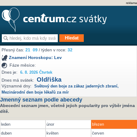
reklama
Přesný čas:
21
09
/ týden v roce:
32
Znamení Horoskopu:
Lev
Fáze měsíce:
Dnes je:
6. 8. 2026 Čtvrtek
Oldřiška
Dnes má svátek:
Významné dny:
Světový den boje za zákaz jaderných zbraní
,
Mezinárodní den boje lékařů za mír
Jmenný seznam podle abecedy
Abecední seznam jmen, včetně jejich popularity pro výběr jména
dítě.
leden
únor
březen
duben
květen
červen