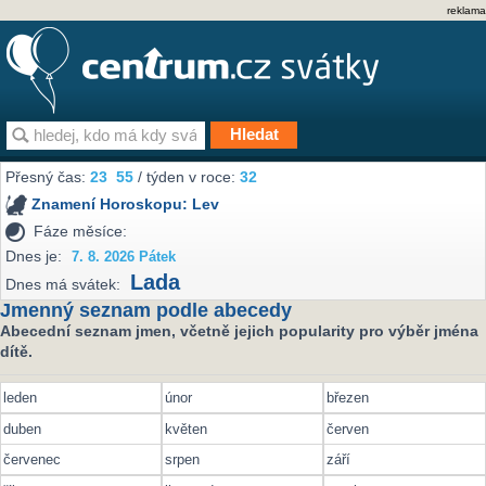
reklama
Přesný čas:
23
:
55
/ týden v roce:
32
Znamení Horoskopu:
Lev
Fáze měsíce:
Dnes je:
7. 8. 2026 Pátek
Lada
Dnes má svátek:
Jmenný seznam podle abecedy
Abecední seznam jmen, včetně jejich popularity pro výběr jména
dítě.
leden
únor
březen
duben
květen
červen
červenec
srpen
září