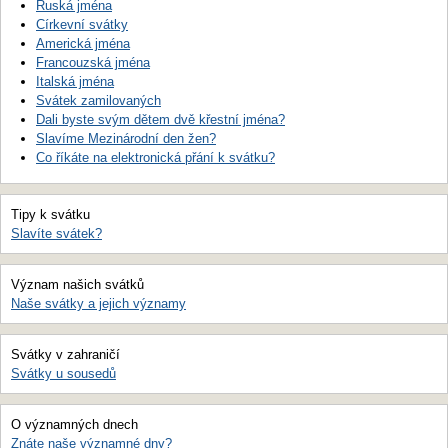
Ruská jména
Církevní svátky
Americká jména
Francouzská jména
Italská jména
Svátek zamilovaných
Dali byste svým dětem dvě křestní jména?
Slavíme Mezinárodní den žen?
Co říkáte na elektronická přání k svátku?
Tipy k svátku
Slavíte svátek?
Význam našich svátků
Naše svátky a jejich významy
Svátky v zahraničí
Svátky u sousedů
O významných dnech
Znáte naše významné dny?