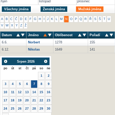
říjen
listopad
prosinec
Všechny jména
Ženská jména
Mužská jména
A
B
C
Č
D
E
F
G
H
I
J
K
L
M
N
O
P
Q
R
Ř
S
Š
T
U
V
W
X
Y
Z
Ž
Datum
Jméno
Oblíbenost
Pořadí
6.6.
Norbert
1278
155
6.12.
Nikolas
1649
141
Srpen
2026
po
út
st
čt
pá
so
ne
1
2
3
4
5
6
7
8
9
10
11
12
13
14
15
16
17
18
19
20
21
22
23
24
25
26
27
28
29
30