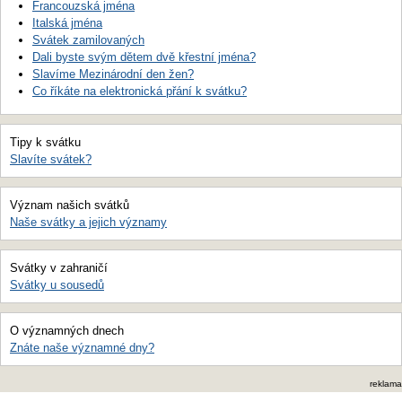
Francouzská jména
Italská jména
Svátek zamilovaných
Dali byste svým dětem dvě křestní jména?
Slavíme Mezinárodní den žen?
Co říkáte na elektronická přání k svátku?
Tipy k svátku
Slavíte svátek?
Význam našich svátků
Naše svátky a jejich významy
Svátky v zahraničí
Svátky u sousedů
O významných dnech
Znáte naše významné dny?
reklama