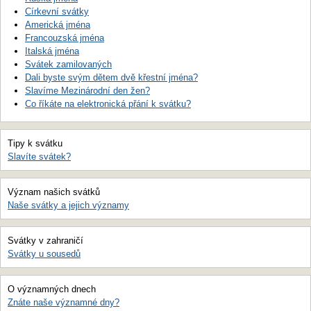
Církevní svátky
Americká jména
Francouzská jména
Italská jména
Svátek zamilovaných
Dali byste svým dětem dvě křestní jména?
Slavíme Mezinárodní den žen?
Co říkáte na elektronická přání k svátku?
Tipy k svátku
Slavíte svátek?
Význam našich svátků
Naše svátky a jejich významy
Svátky v zahraničí
Svátky u sousedů
O významných dnech
Znáte naše významné dny?