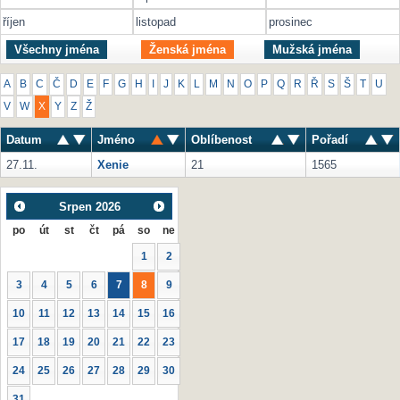
říjen
listopad
prosinec
Všechny jména
Ženská jména
Mužská jména
A
B
C
Č
D
E
F
G
H
I
J
K
L
M
N
O
P
Q
R
Ř
S
Š
T
U
V
W
X
Y
Z
Ž
Datum
Jméno
Oblíbenost
Pořadí
27.11.
Xenie
21
1565
Srpen
2026
po
út
st
čt
pá
so
ne
1
2
3
4
5
6
7
8
9
10
11
12
13
14
15
16
17
18
19
20
21
22
23
24
25
26
27
28
29
30
31