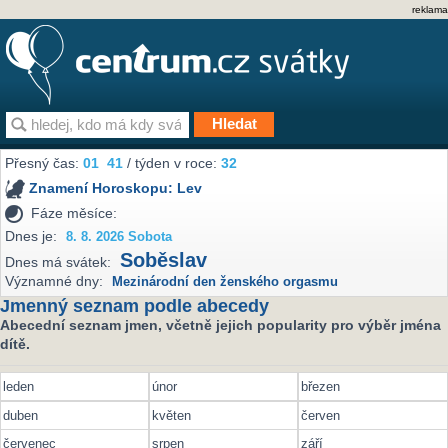
reklama
Přesný čas:
01
41
/ týden v roce:
32
Znamení Horoskopu:
Lev
Fáze měsíce:
Dnes je:
8. 8. 2026 Sobota
Soběslav
Dnes má svátek:
Významné dny:
Mezinárodní den ženského orgasmu
Jmenný seznam podle abecedy
Abecední seznam jmen, včetně jejich popularity pro výběr jména
dítě.
leden
únor
březen
duben
květen
červen
červenec
srpen
září