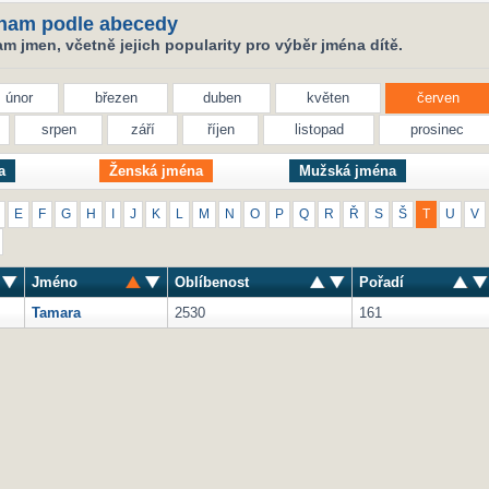
nam podle abecedy
 jmen, včetně jejich popularity pro výběr jména dítě.
únor
březen
duben
květen
červen
srpen
září
říjen
listopad
prosinec
a
Ženská jména
Mužská jména
E
F
G
H
I
J
K
L
M
N
O
P
Q
R
Ř
S
Š
T
U
V
Jméno
Oblíbenost
Pořadí
Tamara
2530
161