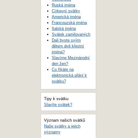
Ruská jména
Církevní svátky
Americká jména
Francouzská jména
Italská jména
Svátek zamilovaných
Dali byste svým
dětem dvě křestní
jména?
Slavíme Mezinárodní
den žen?
Co říkáte na
elektronická přání k
svátku?
Tipy k svátku
Slavíte svátek?
Význam našich svátků
Naše svátky a jejich
významy