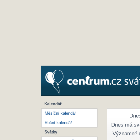
Kalendář
Měsíční kalendář
Dnes
Roční kalendář
Dnes má sv
Svátky
Významné 