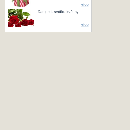
více
Darujte k svátku květiny
více