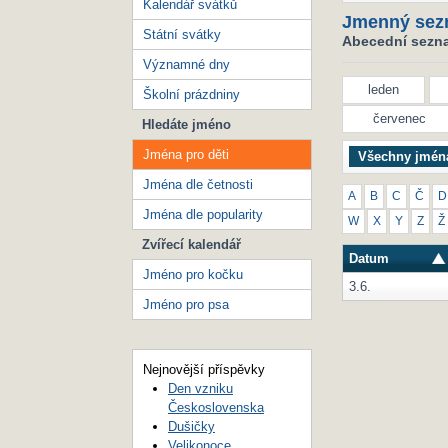
Kalendář svátků
Jmenný sez
Státní svátky
Abecední seznam
Významné dny
leden
Školní prázdniny
červenec
Hledáte jméno
Jména pro děti
Všechny jmén
Jména dle četnosti
A
B
C
Č
D
Jména dle popularity
W
X
Y
Z
Ž
Zvířecí kalendář
Datum
Jméno pro kočku
3.6.
Jméno pro psa
Nejnovější příspěvky
Den vzniku
Československa
Dušičky
Velikonoce