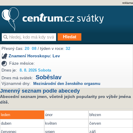
reklama
Přesný čas:
20
08
/ týden v roce:
32
Znamení Horoskopu:
Lev
Fáze měsíce:
Dnes je:
8. 8. 2026 Sobota
Soběslav
Dnes má svátek:
Významné dny:
Mezinárodní den ženského orgasmu
Jmenný seznam podle abecedy
Abecední seznam jmen, včetně jejich popularity pro výběr jména
dítě.
leden
únor
březen
duben
květen
červen
červenec
srpen
září