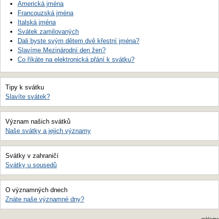
Americká jména
Francouzská jména
Italská jména
Svátek zamilovaných
Dali byste svým dětem dvě křestní jména?
Slavíme Mezinárodní den žen?
Co říkáte na elektronická přání k svátku?
Tipy k svátku
Slavíte svátek?
Význam našich svátků
Naše svátky a jejich významy
Svátky v zahraničí
Svátky u sousedů
O významných dnech
Znáte naše významné dny?
reklama