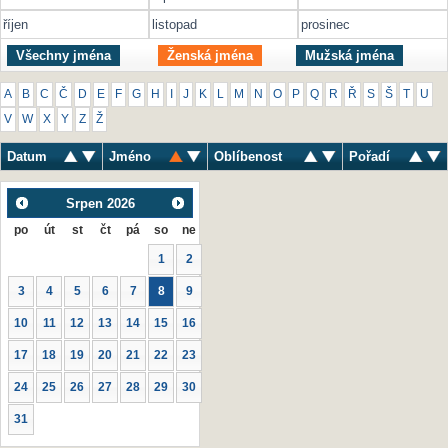
říjen
listopad
prosinec
Všechny jména
Ženská jména
Mužská jména
A
B
C
Č
D
E
F
G
H
I
J
K
L
M
N
O
P
Q
R
Ř
S
Š
T
U
V
W
X
Y
Z
Ž
Datum
Jméno
Oblíbenost
Pořadí
Srpen
2026
po
út
st
čt
pá
so
ne
1
2
3
4
5
6
7
8
9
10
11
12
13
14
15
16
17
18
19
20
21
22
23
24
25
26
27
28
29
30
31