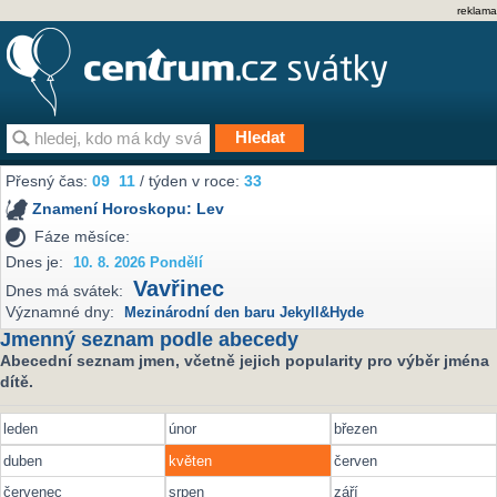
reklama
Přesný čas:
09
11
/ týden v roce:
33
Znamení Horoskopu:
Lev
Fáze měsíce:
Dnes je:
10. 8. 2026 Pondělí
Vavřinec
Dnes má svátek:
Významné dny:
Mezinárodní den baru Jekyll&Hyde
Jmenný seznam podle abecedy
Abecední seznam jmen, včetně jejich popularity pro výběr jména
dítě.
leden
únor
březen
duben
květen
červen
červenec
srpen
září