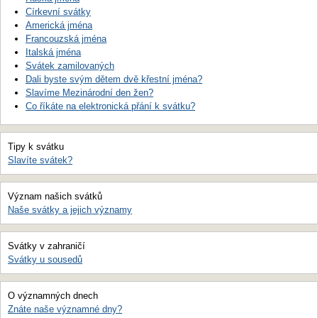
Církevní svátky
Americká jména
Francouzská jména
Italská jména
Svátek zamilovaných
Dali byste svým dětem dvě křestní jména?
Slavíme Mezinárodní den žen?
Co říkáte na elektronická přání k svátku?
Tipy k svátku
Slavíte svátek?
Význam našich svátků
Naše svátky a jejich významy
Svátky v zahraničí
Svátky u sousedů
O významných dnech
Znáte naše významné dny?