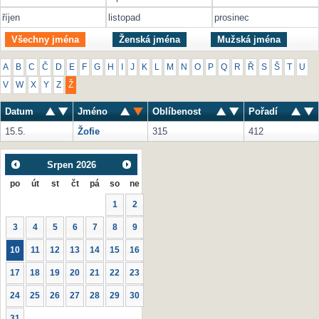
říjen
listopad
prosinec
Všechny jména
Ženská jména
Mužská jména
A
B
C
Č
D
E
F
G
H
I
J
K
L
M
N
O
P
Q
R
Ř
S
Š
T
U
V
W
X
Y
Z
Ž
Datum
Jméno
Oblíbenost
Pořadí
15.5.
Žofie
315
412
Srpen
2026
po
út
st
čt
pá
so
ne
1
2
3
4
5
6
7
8
9
10
11
12
13
14
15
16
17
18
19
20
21
22
23
24
25
26
27
28
29
30
31