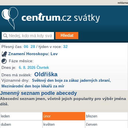
reklama
Přesný čas:
06
28
/ týden v roce:
32
Znamení Horoskopu:
Lev
Fáze měsíce:
Dnes je:
6. 8. 2026 Čtvrtek
Oldřiška
Dnes má svátek:
Významné dny:
Světový den boje za zákaz jaderných zbraní
,
Mezinárodní den boje lékařů za mír
Jmenný seznam podle abecedy
Abecední seznam jmen, včetně jejich popularity pro výběr jména
dítě.
leden
únor
březen
duben
květen
červen