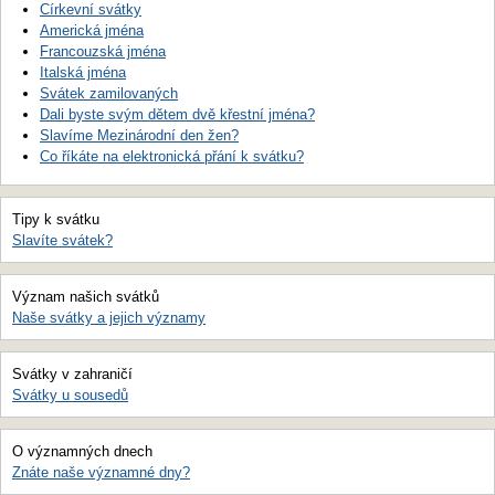
Církevní svátky
Americká jména
Francouzská jména
Italská jména
Svátek zamilovaných
Dali byste svým dětem dvě křestní jména?
Slavíme Mezinárodní den žen?
Co říkáte na elektronická přání k svátku?
Tipy k svátku
Slavíte svátek?
Význam našich svátků
Naše svátky a jejich významy
Svátky v zahraničí
Svátky u sousedů
O významných dnech
Znáte naše významné dny?