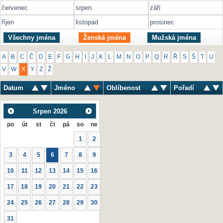
červenec
srpen
září
říjen
listopad
prosinec
Všechny jména
Ženská jména
Mužská jména
A
B
C
Č
D
E
F
G
H
I
J
K
L
M
N
O
P
Q
R
Ř
S
Š
T
U
V
W
X
Y
Z
Ž
Datum
Jméno
Oblíbenost
Pořadí
Srpen
2026
po
út
st
čt
pá
so
ne
1
2
3
4
5
6
7
8
9
10
11
12
13
14
15
16
17
18
19
20
21
22
23
24
25
26
27
28
29
30
31