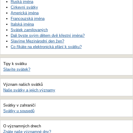
Ruská jména
Církevní svátky
Americká jména
Francouzská jména
Italská jména
Svátek zamilovaných
Dali byste svým dětem dvě křestní jména?
Slavíme Mezinárodní den žen?
Co říkáte na elektronická přání k svátku?
Tipy k svátku
Slavíte svátek?
Význam našich svátků
Naše svátky a jejich významy
Svátky v zahraničí
Svátky u sousedů
O významných dnech
Znáte naše významné dny?