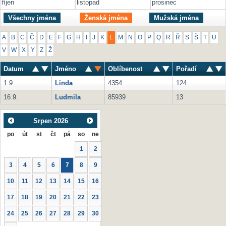
říjen
listopad
prosinec
Všechny jména
Ženská jména
Mužská jména
A
B
C
Č
D
E
F
G
H
I
J
K
L
M
N
O
P
Q
R
Ř
S
Š
T
U
V
W
X
Y
Z
Ž
Datum
Jméno
Oblíbenost
Pořadí
1.9.
Linda
4354
124
16.9.
Ludmila
85939
13
Srpen
2026
po
út
st
čt
pá
so
ne
1
2
3
4
5
6
7
8
9
10
11
12
13
14
15
16
17
18
19
20
21
22
23
24
25
26
27
28
29
30