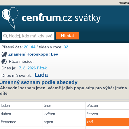
reklama
Přesný čas:
20
44
/ týden v roce:
32
Znamení Horoskopu:
Lev
Fáze měsíce:
Dnes je:
7. 8. 2026 Pátek
Lada
Dnes má svátek:
Jmenný seznam podle abecedy
Abecední seznam jmen, včetně jejich popularity pro výběr jména
dítě.
leden
únor
březen
duben
květen
červen
červenec
srpen
září