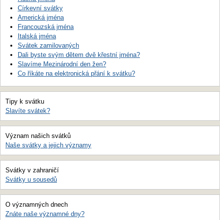
Církevní svátky
Americká jména
Francouzská jména
Italská jména
Svátek zamilovaných
Dali byste svým dětem dvě křestní jména?
Slavíme Mezinárodní den žen?
Co říkáte na elektronická přání k svátku?
Tipy k svátku
Slavíte svátek?
Význam našich svátků
Naše svátky a jejich významy
Svátky v zahraničí
Svátky u sousedů
O významných dnech
Znáte naše významné dny?