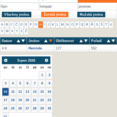
říjen
listopad
prosinec
Všechny jména
Ženská jména
Mužská jména
A
B
C
Č
D
E
F
G
H
I
J
K
L
M
N
O
P
Q
R
Ř
S
Š
T
U
V
W
X
Y
Z
Ž
Datum
Jméno
Oblíbenost
Pořadí
4.9.
Henrieta
177
552
Srpen
2026
po
út
st
čt
pá
so
ne
1
2
3
4
5
6
7
8
9
10
11
12
13
14
15
16
17
18
19
20
21
22
23
24
25
26
27
28
29
30
31