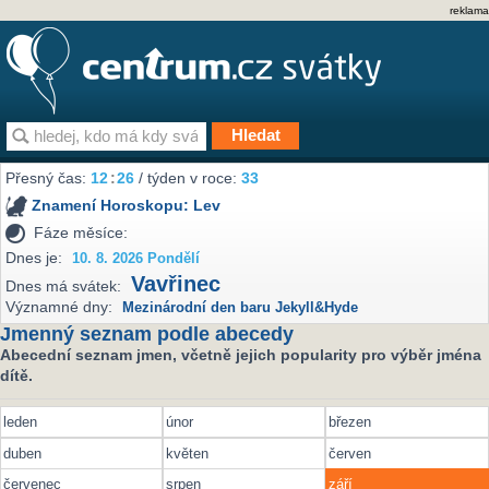
reklama
Přesný čas:
12
:
26
/ týden v roce:
33
Znamení Horoskopu:
Lev
Fáze měsíce:
Dnes je:
10. 8. 2026 Pondělí
Vavřinec
Dnes má svátek:
Významné dny:
Mezinárodní den baru Jekyll&Hyde
Jmenný seznam podle abecedy
Abecední seznam jmen, včetně jejich popularity pro výběr jména
dítě.
leden
únor
březen
duben
květen
červen
červenec
srpen
září