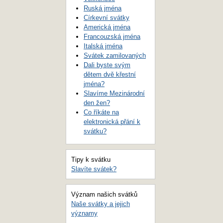
Ruská jména
Církevní svátky
Americká jména
Francouzská jména
Italská jména
Svátek zamilovaných
Dali byste svým
dětem dvě křestní
jména?
Slavíme Mezinárodní
den žen?
Co říkáte na
elektronická přání k
svátku?
Tipy k svátku
Slavíte svátek?
Význam našich svátků
Naše svátky a jejich
významy