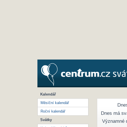
Kalendář
Měsíční kalendář
Dnes
Roční kalendář
Dnes má sv
Svátky
Významné 