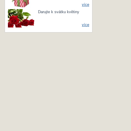
více
Darujte k svátku květiny
více