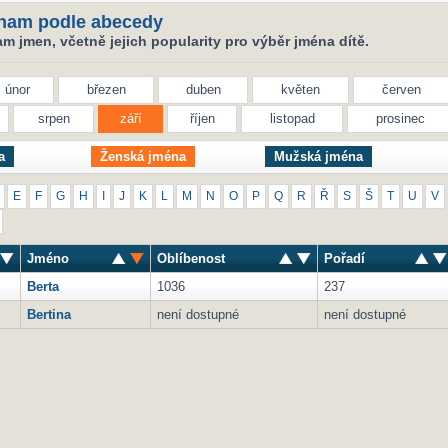
nam podle abecedy
 jmen, včetně jejich popularity pro výběr jména dítě.
únor
březen
duben
květen
červen
srpen
září
říjen
listopad
prosinec
a
Ženská jména
Mužská jména
E
F
G
H
I
J
K
L
M
N
O
P
Q
R
Ř
S
Š
T
U
V
Jméno
Oblíbenost
Pořadí
Berta
1036
237
Bertina
není dostupné
není dostupné