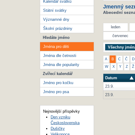
Kalendář svátků
Jmenný sez
Státní svátky
Abecední seznam
Významné dny
leden
Školní prázdniny
červenec
Hledáte jméno
Jména pro děti
Všechny jmén
Jména dle četnosti
A
B
C
Č
D
Jména dle popularity
W
X
Y
Z
Ž
Zvířecí kalendář
Datum
Jméno pro kočku
23.9.
Jméno pro psa
23.9.
Nejnovější příspěvky
Den vzniku
Československa
Dušičky
Velikonoce