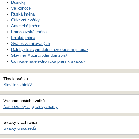
Dušičky
Velikonoce
Ruská jména
Církevní svátky
Americká jména
Francouzská jména
Italská jména
Svátek zamilovaných
Dali byste svým dětem dvě křestní jména?
Slavíme Mezinárodní den žen?
Co říkáte na elektronická přání k svátku?
Tipy k svátku
Slavíte svátek?
Význam našich svátků
Naše svátky a jejich významy
Svátky v zahraničí
Svátky u sousedů