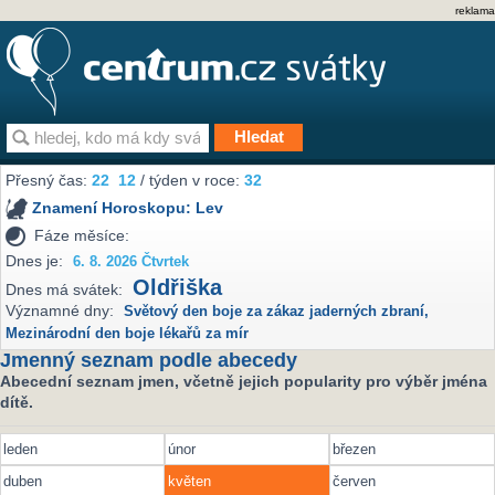
reklama
Přesný čas:
22
12
/ týden v roce:
32
Znamení Horoskopu:
Lev
Fáze měsíce:
Dnes je:
6. 8. 2026 Čtvrtek
Oldřiška
Dnes má svátek:
Významné dny:
Světový den boje za zákaz jaderných zbraní
,
Mezinárodní den boje lékařů za mír
Jmenný seznam podle abecedy
Abecední seznam jmen, včetně jejich popularity pro výběr jména
dítě.
leden
únor
březen
duben
květen
červen