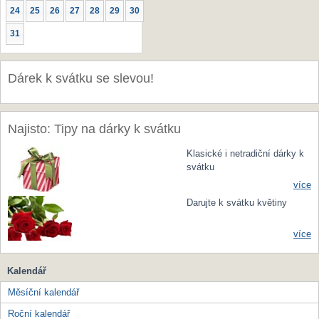
24
25
26
27
28
29
30
31
Dárek k svátku se slevou!
Najisto: Tipy na dárky k svátku
Klasické i netradiční dárky k
svátku
více
Darujte k svátku květiny
více
Kalendář
Měsíční kalendář
Roční kalendář