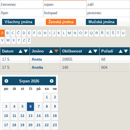
červenec
srpen
září
říjen
listopad
prosinec
Všechny jména
Ženská jména
Mužská jména
A
B
C
Č
D
E
F
G
H
I
J
K
L
M
N
O
P
Q
R
Ř
S
Š
T
U
V
W
X
Y
Z
Ž
Datum
Jméno
Oblíbenost
Pořadí
17.5.
Aneta
20855
68
17.5.
Anetta
140
604
Srpen
2026
po
út
st
čt
pá
so
ne
1
2
3
4
5
6
7
8
9
10
11
12
13
14
15
16
17
18
19
20
21
22
23