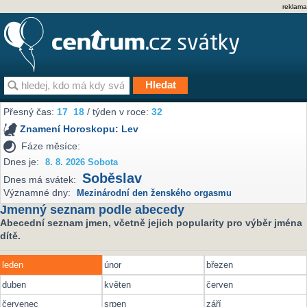
reklama
Přesný čas:
17
18
/ týden v roce:
32
Znamení Horoskopu:
Lev
Fáze měsíce:
Dnes je:
8. 8. 2026 Sobota
Soběslav
Dnes má svátek:
Významné dny:
Mezinárodní den ženského orgasmu
Jmenný seznam podle abecedy
Abecední seznam jmen, včetně jejich popularity pro výběr jména
dítě.
leden
únor
březen
duben
květen
červen
červenec
srpen
září