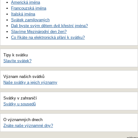
Americká jména
Francouzská jména
Italská jména
Svátek zamilovaných
Dali byste svým dětem dvě křestní jména?
Slavíme Mezinárodní den žen?
Co říkáte na elektronická přání k svátku?
Tipy k svátku
Slavíte svátek?
Význam našich svátků
Naše svátky a jejich významy
Svátky v zahraničí
Svátky u sousedů
O významných dnech
Znáte naše významné dny?
reklama