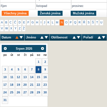
říjen
listopad
prosinec
Všechny jména
Ženská jména
Mužská jména
A
B
C
Č
D
E
F
G
H
I
J
K
L
M
N
O
P
Q
R
Ř
S
Š
T
U
V
W
X
Y
Z
Ž
Datum
Jméno
Oblíbenost
Pořadí
Srpen
2026
po
út
st
čt
pá
so
ne
1
2
3
4
5
6
7
8
9
10
11
12
13
14
15
16
17
18
19
20
21
22
23
24
25
26
27
28
29
30
31