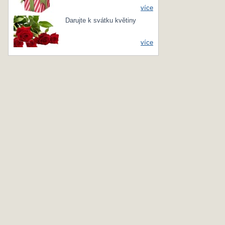
více
Darujte k svátku květiny
více