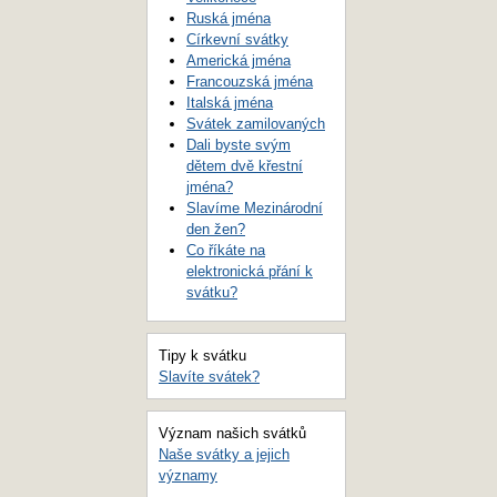
Ruská jména
Církevní svátky
Americká jména
Francouzská jména
Italská jména
Svátek zamilovaných
Dali byste svým
dětem dvě křestní
jména?
Slavíme Mezinárodní
den žen?
Co říkáte na
elektronická přání k
svátku?
Tipy k svátku
Slavíte svátek?
Význam našich svátků
Naše svátky a jejich
významy