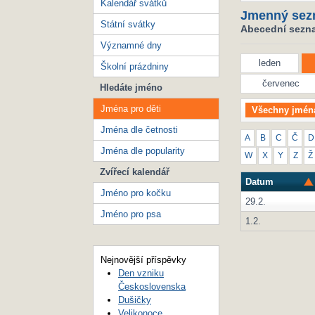
Kalendář svátků
Jmenný sez
Státní svátky
Abecední seznam
Významné dny
leden
Školní prázdniny
červenec
Hledáte jméno
Jména pro děti
Všechny jmén
Jména dle četnosti
A
B
C
Č
D
Jména dle popularity
W
X
Y
Z
Ž
Zvířecí kalendář
Datum
Jméno pro kočku
29.2.
Jméno pro psa
1.2.
Nejnovější příspěvky
Den vzniku
Československa
Dušičky
Velikonoce