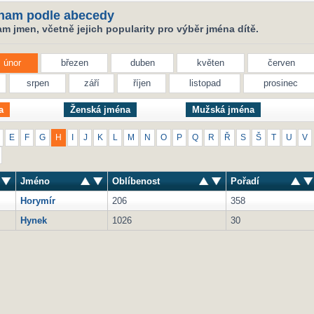
nam podle abecedy
 jmen, včetně jejich popularity pro výběr jména dítě.
únor
březen
duben
květen
červen
srpen
září
říjen
listopad
prosinec
a
Ženská jména
Mužská jména
E
F
G
H
I
J
K
L
M
N
O
P
Q
R
Ř
S
Š
T
U
V
Jméno
Oblíbenost
Pořadí
Horymír
206
358
Hynek
1026
30