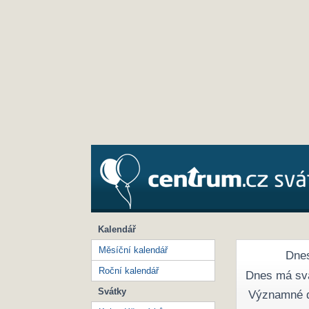
Kalendář
Měsíční kalendář
Dnes
Roční kalendář
Dnes má sv
Svátky
Významné 