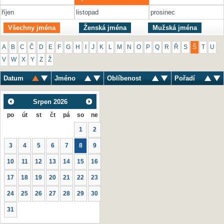
říjen
listopad
prosinec
Všechny jména
Ženská jména
Mužská jména
A
B
C
Č
D
E
F
G
H
I
J
K
L
M
N
O
P
Q
R
Ř
S
Š
T
U
V
W
X
Y
Z
Ž
Datum
Jméno
Oblíbenost
Pořadí
Srpen
2026
po
út
st
čt
pá
so
ne
1
2
3
4
5
6
7
8
9
10
11
12
13
14
15
16
17
18
19
20
21
22
23
24
25
26
27
28
29
30
31