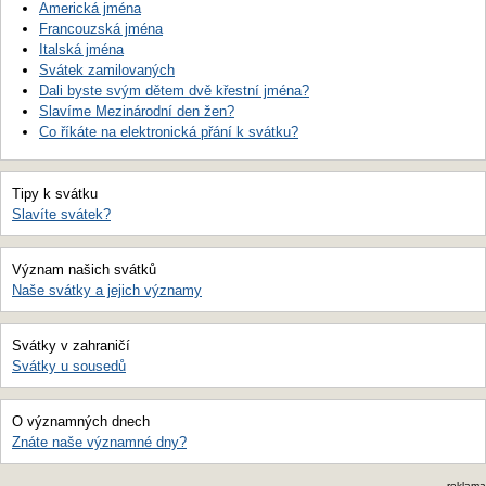
Americká jména
Francouzská jména
Italská jména
Svátek zamilovaných
Dali byste svým dětem dvě křestní jména?
Slavíme Mezinárodní den žen?
Co říkáte na elektronická přání k svátku?
Tipy k svátku
Slavíte svátek?
Význam našich svátků
Naše svátky a jejich významy
Svátky v zahraničí
Svátky u sousedů
O významných dnech
Znáte naše významné dny?
reklama