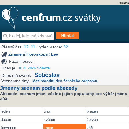
reklama
Přesný čas:
12
11
/ týden v roce:
32
Znamení Horoskopu:
Lev
Fáze měsíce:
Dnes je:
8. 8. 2026 Sobota
Soběslav
Dnes má svátek:
Významné dny:
Mezinárodní den ženského orgasmu
Jmenný seznam podle abecedy
Abecední seznam jmen, včetně jejich popularity pro výběr jména
dítě.
leden
únor
březen
duben
květen
červen
červenec
srpen
září