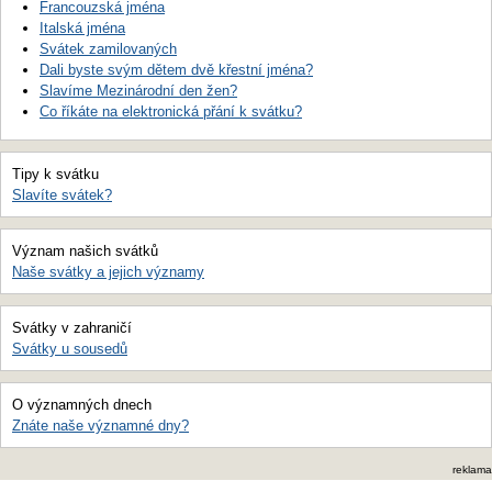
Francouzská jména
Italská jména
Svátek zamilovaných
Dali byste svým dětem dvě křestní jména?
Slavíme Mezinárodní den žen?
Co říkáte na elektronická přání k svátku?
Tipy k svátku
Slavíte svátek?
Význam našich svátků
Naše svátky a jejich významy
Svátky v zahraničí
Svátky u sousedů
O významných dnech
Znáte naše významné dny?
reklama