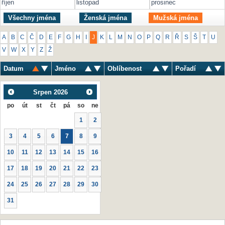
říjen
listopad
prosinec
Všechny jména
Ženská jména
Mužská jména
A
B
C
Č
D
E
F
G
H
I
J
K
L
M
N
O
P
Q
R
Ř
S
Š
T
U
V
W
X
Y
Z
Ž
Datum
Jméno
Oblíbenost
Pořadí
Srpen
2026
po
út
st
čt
pá
so
ne
1
2
3
4
5
6
7
8
9
10
11
12
13
14
15
16
17
18
19
20
21
22
23
24
25
26
27
28
29
30
31