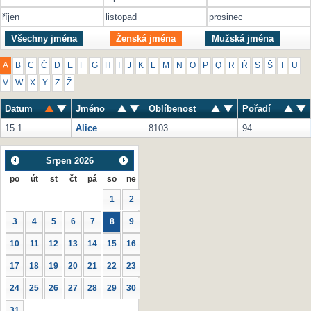
říjen
listopad
prosinec
Všechny jména
Ženská jména
Mužská jména
A
B
C
Č
D
E
F
G
H
I
J
K
L
M
N
O
P
Q
R
Ř
S
Š
T
U
V
W
X
Y
Z
Ž
Datum
Jméno
Oblíbenost
Pořadí
15.1.
Alice
8103
94
Srpen
2026
po
út
st
čt
pá
so
ne
1
2
3
4
5
6
7
8
9
10
11
12
13
14
15
16
17
18
19
20
21
22
23
24
25
26
27
28
29
30
31