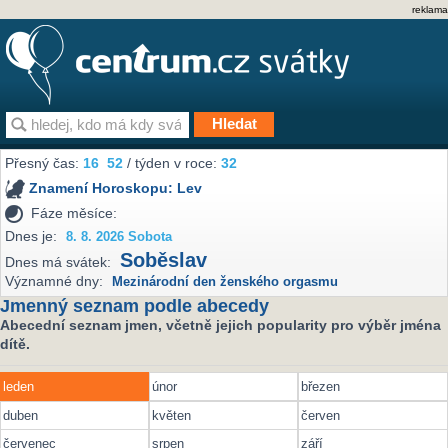
reklama
Přesný čas:
16
52
/ týden v roce:
32
Znamení Horoskopu:
Lev
Fáze měsíce:
Dnes je:
8. 8. 2026 Sobota
Soběslav
Dnes má svátek:
Významné dny:
Mezinárodní den ženského orgasmu
Jmenný seznam podle abecedy
Abecední seznam jmen, včetně jejich popularity pro výběr jména
dítě.
leden
únor
březen
duben
květen
červen
červenec
srpen
září