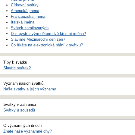
Církevní svátky
Americká jména
Francouzská jména
Italská jména
Svátek zamilovaných
Dali byste svým dětem dvě křestní jména?
Slavíme Mezinárodní den žen?
Co říkáte na elektronická přání k svátku?
Tipy k svátku
Slavíte svátek?
Význam našich svátků
Naše svátky a jejich významy
Svátky v zahraničí
Svátky u sousedů
O významných dnech
Znáte naše významné dny?