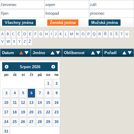
červenec
srpen
září
říjen
listopad
prosinec
Všechny jména
Ženská jména
Mužská jména
A
B
C
Č
D
E
F
G
H
I
J
K
L
M
N
O
P
Q
R
Ř
S
Š
T
U
V
W
X
Y
Z
Ž
Datum
Jméno
Oblíbenost
Pořadí
Srpen
2026
po
út
st
čt
pá
so
ne
1
2
3
4
5
6
7
8
9
10
11
12
13
14
15
16
17
18
19
20
21
22
23
24
25
26
27
28
29
30
31