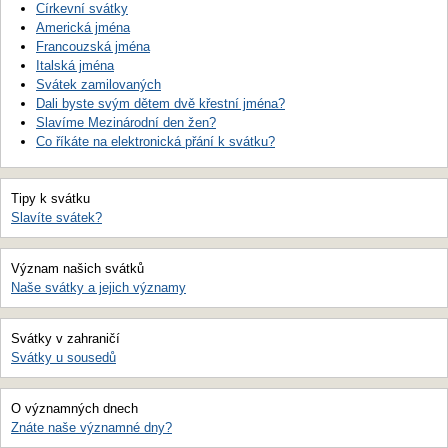
Církevní svátky
Americká jména
Francouzská jména
Italská jména
Svátek zamilovaných
Dali byste svým dětem dvě křestní jména?
Slavíme Mezinárodní den žen?
Co říkáte na elektronická přání k svátku?
Tipy k svátku
Slavíte svátek?
Význam našich svátků
Naše svátky a jejich významy
Svátky v zahraničí
Svátky u sousedů
O významných dnech
Znáte naše významné dny?