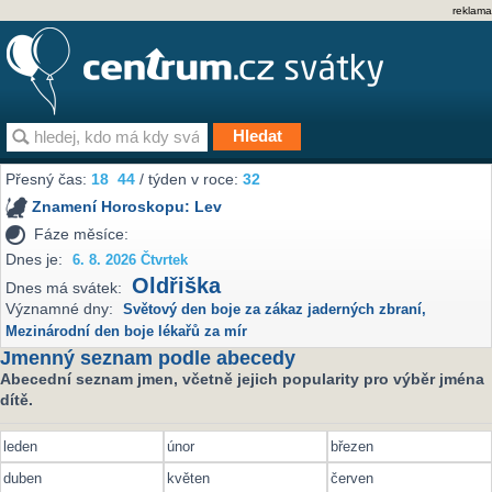
reklama
Přesný čas:
18
44
/ týden v roce:
32
Znamení Horoskopu:
Lev
Fáze měsíce:
Dnes je:
6. 8. 2026 Čtvrtek
Oldřiška
Dnes má svátek:
Významné dny:
Světový den boje za zákaz jaderných zbraní
,
Mezinárodní den boje lékařů za mír
Jmenný seznam podle abecedy
Abecední seznam jmen, včetně jejich popularity pro výběr jména
dítě.
leden
únor
březen
duben
květen
červen