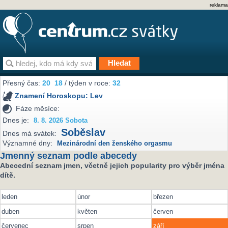
reklama
Přesný čas:
20
18
/ týden v roce:
32
Znamení Horoskopu:
Lev
Fáze měsíce:
Dnes je:
8. 8. 2026 Sobota
Soběslav
Dnes má svátek:
Významné dny:
Mezinárodní den ženského orgasmu
Jmenný seznam podle abecedy
Abecední seznam jmen, včetně jejich popularity pro výběr jména
dítě.
leden
únor
březen
duben
květen
červen
červenec
srpen
září