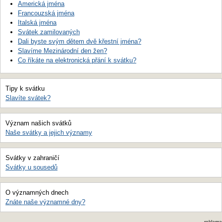
Americká jména
Francouzská jména
Italská jména
Svátek zamilovaných
Dali byste svým dětem dvě křestní jména?
Slavíme Mezinárodní den žen?
Co říkáte na elektronická přání k svátku?
Tipy k svátku
Slavíte svátek?
Význam našich svátků
Naše svátky a jejich významy
Svátky v zahraničí
Svátky u sousedů
O významných dnech
Znáte naše významné dny?
reklama