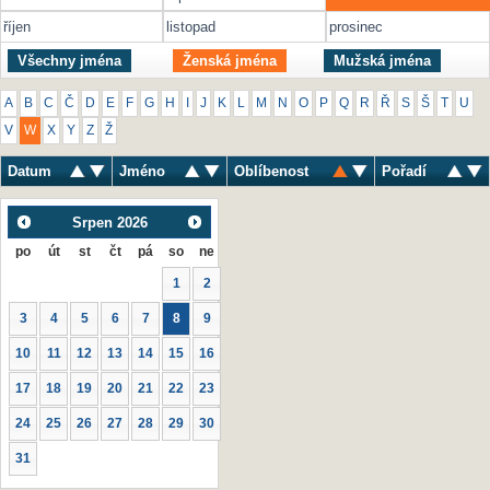
říjen
listopad
prosinec
Všechny jména
Ženská jména
Mužská jména
A
B
C
Č
D
E
F
G
H
I
J
K
L
M
N
O
P
Q
R
Ř
S
Š
T
U
V
W
X
Y
Z
Ž
Datum
Jméno
Oblíbenost
Pořadí
Srpen
2026
po
út
st
čt
pá
so
ne
1
2
3
4
5
6
7
8
9
10
11
12
13
14
15
16
17
18
19
20
21
22
23
24
25
26
27
28
29
30
31