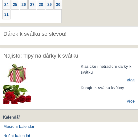
24
25
26
27
28
29
30
31
Dárek k svátku se slevou!
Najisto: Tipy na dárky k svátku
Klasické i netradiční dárky k
svátku
více
Darujte k svátku květiny
více
Kalendář
Měsíční kalendář
Roční kalendář