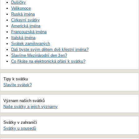
Dušičky
Velikonoce
Ruská jména
Církevní svátky
Americká jména
Francouzská jména
Italská jména
Svátek zamilovaných
Dali byste svým dětem dvě křestní jména?
Slavíme Mezinárodní den žen?
Co říkáte na elektronická přání k svátku?
Tipy k svátku
Slavíte svátek?
Význam našich svátků
Naše svátky a jejich významy
Svátky v zahraničí
Svátky u sousedů