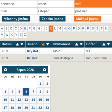
červenec
srpen
září
říjen
listopad
prosinec
Všechny jména
Ženská jména
Mužská jména
A
B
C
Č
D
E
F
G
H
I
J
K
L
M
N
O
P
Q
R
Ř
S
Š
T
U
V
W
X
Y
Z
Ž
Datum
Jméno
Oblíbenost
Pořadí
18.9.
Kryštof
4452
93
18.9.
Krištof
není dostupné
není dostupné
Srpen
2026
po
út
st
čt
pá
so
ne
1
2
3
4
5
6
7
8
9
10
11
12
13
14
15
16
17
18
19
20
21
22
23