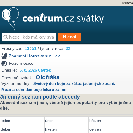
reklama
Přesný čas:
13
:
51
/ týden v roce:
32
Znamení Horoskopu:
Lev
Fáze měsíce:
Dnes je:
6. 8. 2026 Čtvrtek
Oldřiška
Dnes má svátek:
Významné dny:
Světový den boje za zákaz jaderných zbraní
,
Mezinárodní den boje lékařů za mír
Jmenný seznam podle abecedy
Abecední seznam jmen, včetně jejich popularity pro výběr jména
dítě.
leden
únor
březen
duben
květen
červen