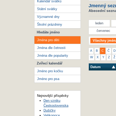
Kalendář svátků
Jmenný sez
Státní svátky
Abecední seznam
Významné dny
leden
Školní prázdniny
červenec
Hledáte jméno
Jména pro děti
Všechny jmén
Jména dle četnosti
A
B
C
Č
D
Jména dle popularity
W
X
Y
Z
Ž
Zvířecí kalendář
Datum
Jméno pro kočku
Jméno pro psa
Nejnovější příspěvky
Den vzniku
Československa
Dušičky
Velikonoce