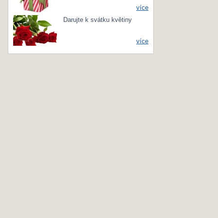
více
Darujte k svátku květiny
více