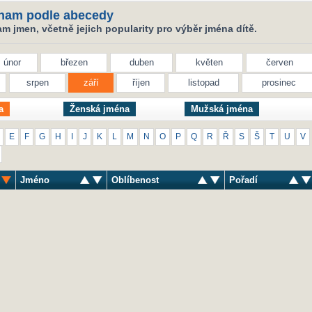
nam podle abecedy
 jmen, včetně jejich popularity pro výběr jména dítě.
únor
březen
duben
květen
červen
srpen
září
říjen
listopad
prosinec
a
Ženská jména
Mužská jména
E
F
G
H
I
J
K
L
M
N
O
P
Q
R
Ř
S
Š
T
U
V
Jméno
Oblíbenost
Pořadí