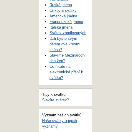
Ruská jména
Církevní svátky
Americká jména
Francouzská jména
Italská jména
Svátek zamilovaných
Dali byste svým
dětem dvě křestní
jména?
Slavíme Mezinárodní
den žen?
Co říkáte na
elektronická přání k
svátku?
Tipy k svátku
Slavíte svátek?
Význam našich svátků
Naše svátky a jejich
významy