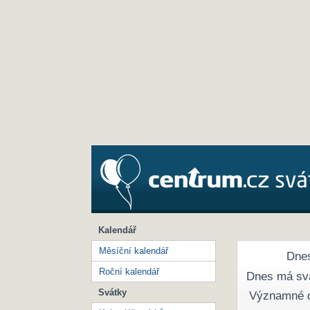
Kalendář
Měsíční kalendář
Dnes
Roční kalendář
Dnes má sv
Svátky
Významné 