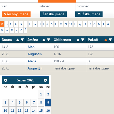
říjen
listopad
prosinec
Všechny jména
Ženská jména
Mužská jména
A
B
C
Č
D
E
F
G
H
I
J
K
L
M
N
O
P
Q
R
Ř
S
Š
T
U
V
W
X
Y
Z
Ž
Datum
Jméno
Oblíbenost
Pořadí
14.8.
Alan
1001
173
28.8.
Augustin
1816
128
13.8.
Alena
110564
8
28.8.
Augustýn
není dostupné
není dostupné
Srpen
2026
po
út
st
čt
pá
so
ne
1
2
3
4
5
6
7
8
9
10
11
12
13
14
15
16