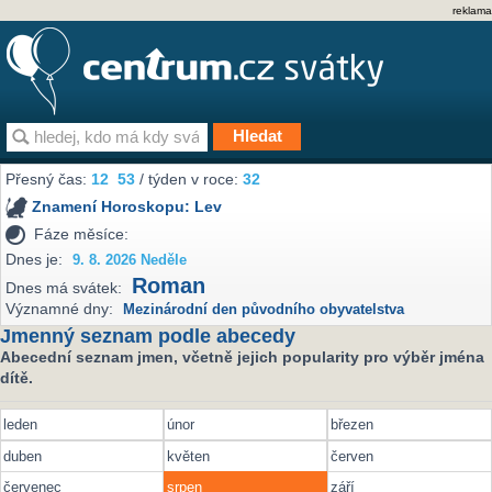
reklama
Přesný čas:
12
:
53
/ týden v roce:
32
Znamení Horoskopu:
Lev
Fáze měsíce:
Dnes je:
9. 8. 2026 Neděle
Roman
Dnes má svátek:
Významné dny:
Mezinárodní den původního obyvatelstva
Jmenný seznam podle abecedy
Abecední seznam jmen, včetně jejich popularity pro výběr jména
dítě.
leden
únor
březen
duben
květen
červen
červenec
srpen
září