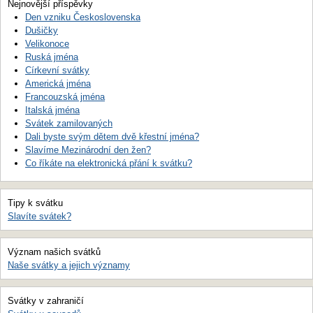
Nejnovější příspěvky
Den vzniku Československa
Dušičky
Velikonoce
Ruská jména
Církevní svátky
Americká jména
Francouzská jména
Italská jména
Svátek zamilovaných
Dali byste svým dětem dvě křestní jména?
Slavíme Mezinárodní den žen?
Co říkáte na elektronická přání k svátku?
Tipy k svátku
Slavíte svátek?
Význam našich svátků
Naše svátky a jejich významy
Svátky v zahraničí