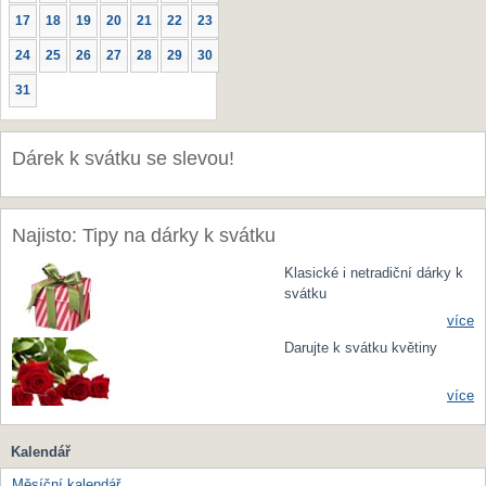
17
18
19
20
21
22
23
24
25
26
27
28
29
30
31
Dárek k svátku se slevou!
Najisto: Tipy na dárky k svátku
Klasické i netradiční dárky k
svátku
více
Darujte k svátku květiny
více
Kalendář
Měsíční kalendář