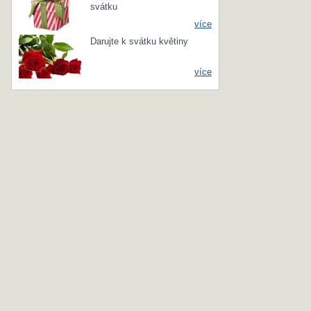
svátku
více
Darujte k svátku květiny
více