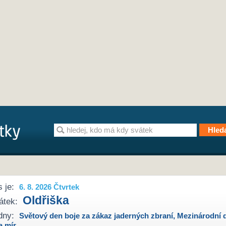
 je:
6. 8. 2026 Čtvrtek
Oldřiška
átek:
dny:
Světový den boje za zákaz jaderných zbraní
,
Mezinárodní 
a mír