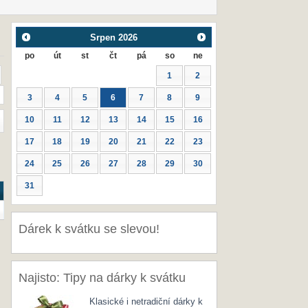
Srpen
2026
po
út
st
čt
pá
so
ne
1
2
3
4
5
6
7
8
9
10
11
12
13
14
15
16
17
18
19
20
21
22
23
24
25
26
27
28
29
30
31
Dárek k svátku se slevou!
Najisto: Tipy na dárky k svátku
Klasické i netradiční dárky k