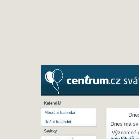
Kalendář
Měsíční kalendář
Dnes
Roční kalendář
Dnes má sv
Svátky
Významné 
boje lékařů z