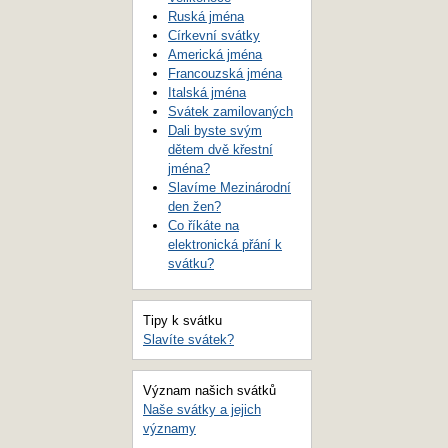
Ruská jména
Církevní svátky
Americká jména
Francouzská jména
Italská jména
Svátek zamilovaných
Dali byste svým
dětem dvě křestní
jména?
Slavíme Mezinárodní
den žen?
Co říkáte na
elektronická přání k
svátku?
Tipy k svátku
Slavíte svátek?
Význam našich svátků
Naše svátky a jejich
významy