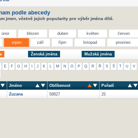
nam podle abecedy
 jmen, včetně jejich popularity pro výběr jména dítě.
únor
březen
duben
květen
červen
srpen
září
říjen
listopad
prosinec
a
Ženská jména
Mužská jména
E
F
G
H
I
J
K
L
M
N
O
P
Q
R
Ř
S
Š
T
U
V
Jméno
Oblíbenost
Pořadí
Zuzana
58827
25