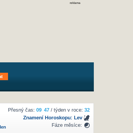
reklama
Přesný čas:
09
47
/ týden v roce:
32
Znamení Horoskopu:
Lev
Fáze měsíce:
den