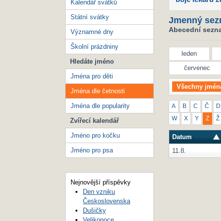
Kalendář svátků
Státní svátky
Jmenný sez
Abecední seznam
Významné dny
Školní prázdniny
leden
Hledáte jméno
červenec
Jména pro děti
Všechny jmén
Jména dle četnosti
Jména dle popularity
A
B
C
Č
D
W
X
Y
Z
Ž
Zvířecí kalendář
Jméno pro kočku
Datum
Jméno pro psa
11.8.
Nejnovější příspěvky
Den vzniku
Československa
Dušičky
Velikonoce