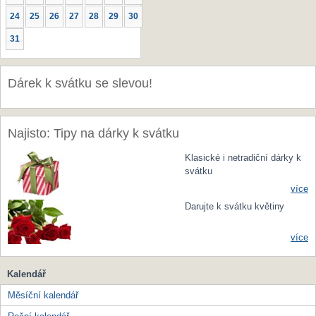
24
25
26
27
28
29
30
31
Dárek k svátku se slevou!
Najisto: Tipy na dárky k svátku
Klasické i netradiční dárky k
svátku
více
Darujte k svátku květiny
více
Kalendář
Měsíční kalendář