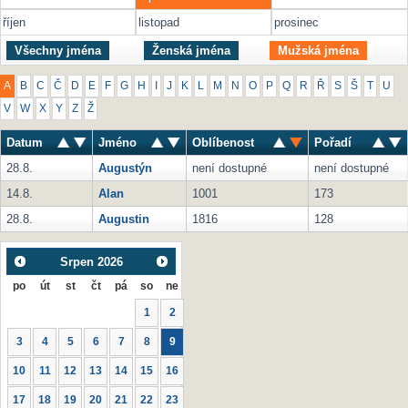
říjen
listopad
prosinec
Všechny jména
Ženská jména
Mužská jména
A
B
C
Č
D
E
F
G
H
I
J
K
L
M
N
O
P
Q
R
Ř
S
Š
T
U
V
W
X
Y
Z
Ž
Datum
Jméno
Oblíbenost
Pořadí
28.8.
Augustýn
není dostupné
není dostupné
14.8.
Alan
1001
173
28.8.
Augustin
1816
128
Srpen
2026
po
út
st
čt
pá
so
ne
1
2
3
4
5
6
7
8
9
10
11
12
13
14
15
16
17
18
19
20
21
22
23