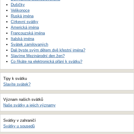
Dušičky
Velikonoce
Ruská jména
Církevní svátky
Americká jména
Francouzská jména
Italská jména
Svátek zamilovaných
Dali byste svým dětem dvě křestní jména?
Slavíme Mezinárodní den žen?
Co říkáte na elektronická přání k svátku?
Tipy k svátku
Slavíte svátek?
Význam našich svátků
Naše svátky a jejich významy
Svátky v zahraničí
Svátky u sousedů