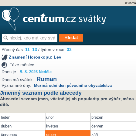
reklama
Přesný čas:
11
13
/ týden v roce:
32
Znamení Horoskopu:
Lev
Fáze měsíce:
Dnes je:
9. 8. 2026 Neděle
Roman
Dnes má svátek:
Významné dny:
Mezinárodní den původního obyvatelstva
Jmenný seznam podle abecedy
Abecední seznam jmen, včetně jejich popularity pro výběr jména
dítě.
leden
únor
březen
duben
květen
červen
červenec
srpen
září