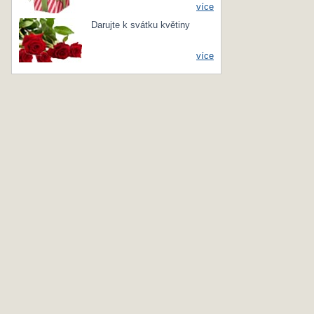
více
Darujte k svátku květiny
více