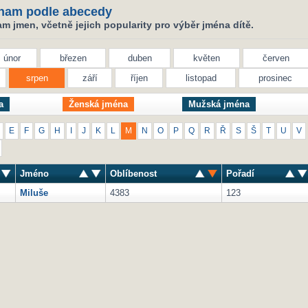
nam podle abecedy
 jmen, včetně jejich popularity pro výběr jména dítě.
únor
březen
duben
květen
červen
srpen
září
říjen
listopad
prosinec
a
Ženská jména
Mužská jména
E
F
G
H
I
J
K
L
M
N
O
P
Q
R
Ř
S
Š
T
U
V
Jméno
Oblíbenost
Pořadí
Miluše
4383
123