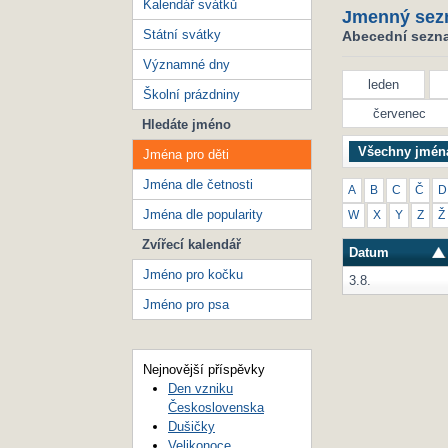
Kalendář svátků
Jmenný sez
Státní svátky
Abecední seznam
Významné dny
leden
Školní prázdniny
červenec
Hledáte jméno
Všechny jmén
Jména pro děti
Jména dle četnosti
A
B
C
Č
D
Jména dle popularity
W
X
Y
Z
Ž
Zvířecí kalendář
Datum
Jméno pro kočku
3.8.
Jméno pro psa
Nejnovější příspěvky
Den vzniku
Československa
Dušičky
Velikonoce