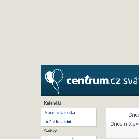
Kalendář
Měsíční kalendář
Dnes
Roční kalendář
Dnes má sv
Svátky