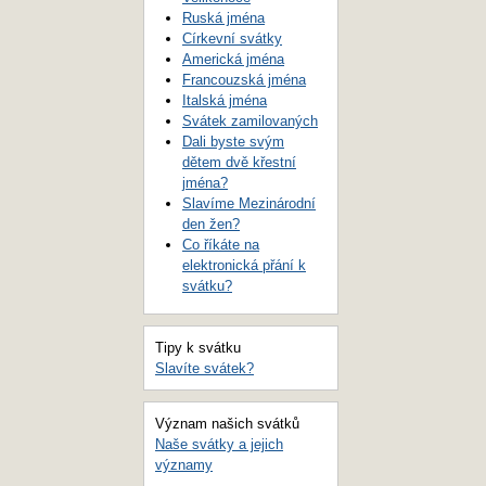
Ruská jména
Církevní svátky
Americká jména
Francouzská jména
Italská jména
Svátek zamilovaných
Dali byste svým
dětem dvě křestní
jména?
Slavíme Mezinárodní
den žen?
Co říkáte na
elektronická přání k
svátku?
Tipy k svátku
Slavíte svátek?
Význam našich svátků
Naše svátky a jejich
významy