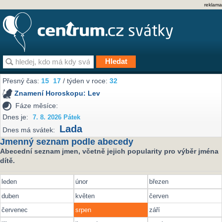
reklama
Přesný čas:
15
17
/ týden v roce:
32
Znamení Horoskopu:
Lev
Fáze měsíce:
Dnes je:
7. 8. 2026 Pátek
Lada
Dnes má svátek:
Jmenný seznam podle abecedy
Abecední seznam jmen, včetně jejich popularity pro výběr jména
dítě.
leden
únor
březen
duben
květen
červen
červenec
srpen
září