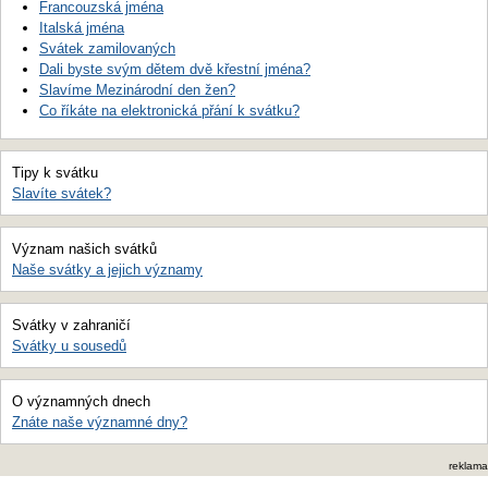
Francouzská jména
Italská jména
Svátek zamilovaných
Dali byste svým dětem dvě křestní jména?
Slavíme Mezinárodní den žen?
Co říkáte na elektronická přání k svátku?
Tipy k svátku
Slavíte svátek?
Význam našich svátků
Naše svátky a jejich významy
Svátky v zahraničí
Svátky u sousedů
O významných dnech
Znáte naše významné dny?
reklama