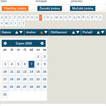
říjen
listopad
prosinec
Všechny jména
Ženská jména
Mužská jména
A
B
C
Č
D
E
F
G
H
I
J
K
L
M
N
O
P
Q
R
Ř
S
Š
T
U
V
W
X
Y
Z
Ž
Datum
Jméno
Oblíbenost
Pořadí
Srpen
2026
po
út
st
čt
pá
so
ne
1
2
3
4
5
6
7
8
9
10
11
12
13
14
15
16
17
18
19
20
21
22
23
24
25
26
27
28
29
30
31