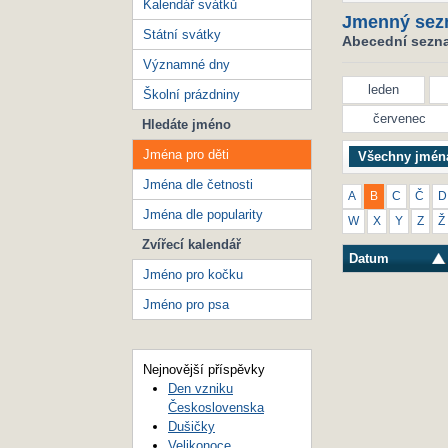
Kalendář svátků
Jmenný sez
Státní svátky
Abecední seznam
Významné dny
leden
Školní prázdniny
červenec
Hledáte jméno
Jména pro děti
Všechny jmén
Jména dle četnosti
A
B
C
Č
D
Jména dle popularity
W
X
Y
Z
Ž
Zvířecí kalendář
Datum
Jméno pro kočku
Jméno pro psa
Nejnovější příspěvky
Den vzniku
Československa
Dušičky
Velikonoce