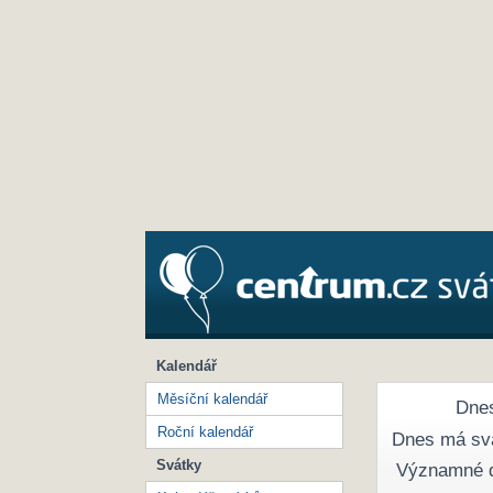
Kalendář
Měsíční kalendář
Dnes
Roční kalendář
Dnes má sv
Svátky
Významné 