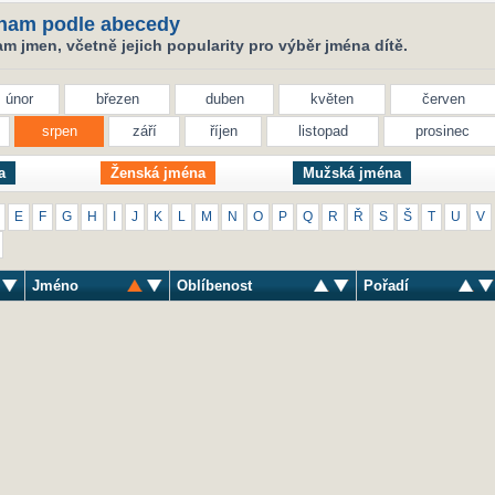
nam podle abecedy
 jmen, včetně jejich popularity pro výběr jména dítě.
únor
březen
duben
květen
červen
srpen
září
říjen
listopad
prosinec
a
Ženská jména
Mužská jména
E
F
G
H
I
J
K
L
M
N
O
P
Q
R
Ř
S
Š
T
U
V
Jméno
Oblíbenost
Pořadí