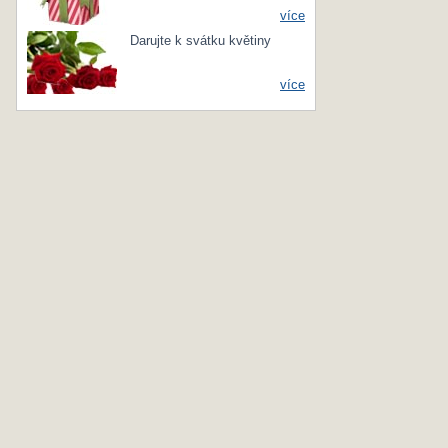
více
Darujte k svátku květiny
více