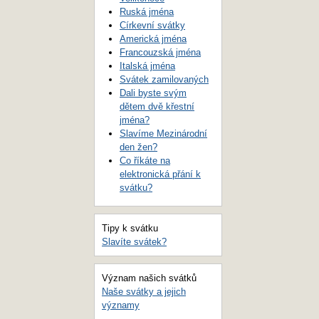
Ruská jména
Církevní svátky
Americká jména
Francouzská jména
Italská jména
Svátek zamilovaných
Dali byste svým
dětem dvě křestní
jména?
Slavíme Mezinárodní
den žen?
Co říkáte na
elektronická přání k
svátku?
Tipy k svátku
Slavíte svátek?
Význam našich svátků
Naše svátky a jejich
významy