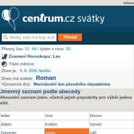
reklama
Přesný čas:
11
48
/ týden v roce:
32
Znamení Horoskopu:
Lev
Fáze měsíce:
Dnes je:
9. 8. 2026 Neděle
Roman
Dnes má svátek:
Významné dny:
Mezinárodní den původního obyvatelstva
Jmenný seznam podle abecedy
Abecední seznam jmen, včetně jejich popularity pro výběr jména
dítě.
leden
únor
březen
duben
květen
červen
červenec
srpen
září