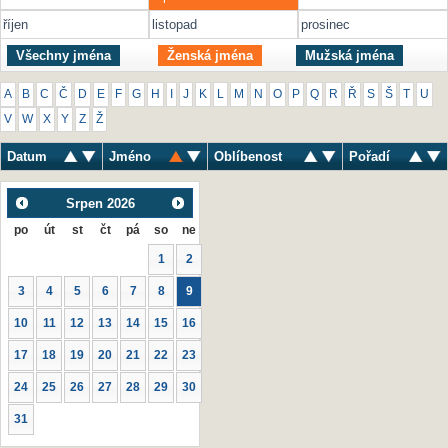
říjen
listopad
prosinec
Všechny jména
Ženská jména
Mužská jména
A
B
C
Č
D
E
F
G
H
I
J
K
L
M
N
O
P
Q
R
Ř
S
Š
T
U
V
W
X
Y
Z
Ž
Datum
Jméno
Oblíbenost
Pořadí
Srpen
2026
po
út
st
čt
pá
so
ne
1
2
3
4
5
6
7
8
9
10
11
12
13
14
15
16
17
18
19
20
21
22
23
24
25
26
27
28
29
30
31