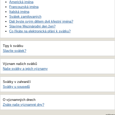
Americká jména
Francouzská jména
Italská jména
Svátek zamilovaných
Dali byste svým dětem dvě křestní jména?
Slavíme Mezinárodní den žen?
Co říkáte na elektronická přání k svátku?
Tipy k svátku
Slavíte svátek?
Význam našich svátků
Naše svátky a jejich významy
Svátky v zahraničí
Svátky u sousedů
O významných dnech
Znáte naše významné dny?
reklama