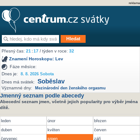
reklama
Přesný čas:
21
18
/ týden v roce:
32
Znamení Horoskopu:
Lev
Fáze měsíce:
Dnes je:
8. 8. 2026 Sobota
Soběslav
Dnes má svátek:
Významné dny:
Mezinárodní den ženského orgasmu
Jmenný seznam podle abecedy
Abecední seznam jmen, včetně jejich popularity pro výběr jména
dítě.
leden
únor
březen
duben
květen
červen
červenec
srpen
září