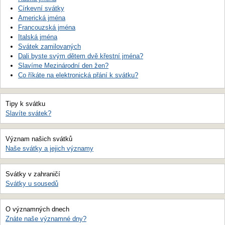
Církevní svátky
Americká jména
Francouzská jména
Italská jména
Svátek zamilovaných
Dali byste svým dětem dvě křestní jména?
Slavíme Mezinárodní den žen?
Co říkáte na elektronická přání k svátku?
Tipy k svátku
Slavíte svátek?
Význam našich svátků
Naše svátky a jejich významy
Svátky v zahraničí
Svátky u sousedů
O významných dnech
Znáte naše významné dny?