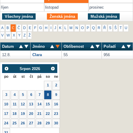
říjen
listopad
prosinec
Všechny jména
Ženská jména
Mužská jména
A
B
C
Č
D
E
F
G
H
I
J
K
L
M
N
O
P
Q
R
Ř
S
Š
T
U
V
W
X
Y
Z
Ž
Datum
Jméno
Oblíbenost
Pořadí
12.8.
Clara
55
956
Srpen
2026
po
út
st
čt
pá
so
ne
1
2
3
4
5
6
7
8
9
10
11
12
13
14
15
16
17
18
19
20
21
22
23
24
25
26
27
28
29
30
31