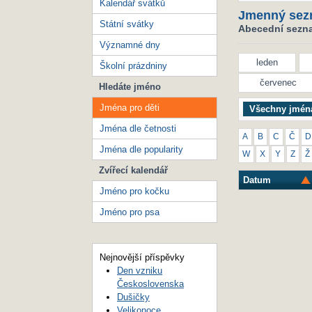
Kalendář svátků
Jmenný sez
Státní svátky
Abecední seznam
Významné dny
leden
Školní prázdniny
červenec
Hledáte jméno
Jména pro děti
Všechny jmén
Jména dle četnosti
A
B
C
Č
D
Jména dle popularity
W
X
Y
Z
Ž
Zvířecí kalendář
Datum
Jméno pro kočku
Jméno pro psa
Nejnovější příspěvky
Den vzniku
Československa
Dušičky
Velikonoce