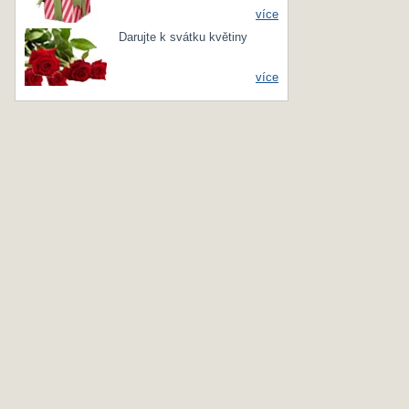
více
Darujte k svátku květiny
více