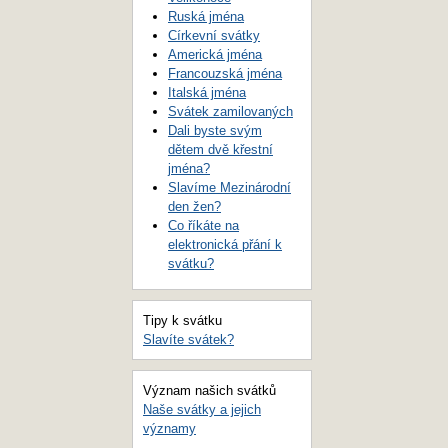
Ruská jména
Církevní svátky
Americká jména
Francouzská jména
Italská jména
Svátek zamilovaných
Dali byste svým
dětem dvě křestní
jména?
Slavíme Mezinárodní
den žen?
Co říkáte na
elektronická přání k
svátku?
Tipy k svátku
Slavíte svátek?
Význam našich svátků
Naše svátky a jejich
významy