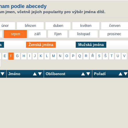
nam podle abecedy
 jmen, včetně jejich popularity pro výběr jména dítě.
únor
březen
duben
květen
červen
srpen
září
říjen
listopad
prosinec
a
Ženská jména
Mužská jména
E
F
G
H
I
J
K
L
M
N
O
P
Q
R
Ř
S
Š
T
U
V
Jméno
Oblíbenost
Pořadí