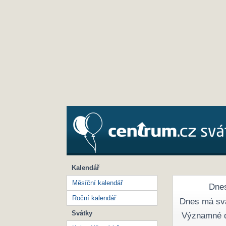
Kalendář
Měsíční kalendář
Dnes
Roční kalendář
Dnes má sv
Svátky
Významné 