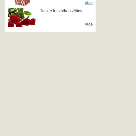
více
Darujte k svátku květiny
více