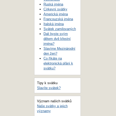
Ruská jména
Církevní svátky
Americká jména
Francouzská jména
Italská jména
Svátek zamilovaných
Dali byste svým
dětem dvě křestní
jména?
Slavíme Mezinárodní
den žen?
Co říkáte na
elektronická přání k
svátku?
Tipy k svátku
Slavíte svátek?
Význam našich svátků
Naše svátky a jejich
významy