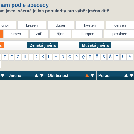
nam podle abecedy
 jmen, včetně jejich popularity pro výběr jména dítě.
únor
březen
duben
květen
červen
srpen
září
říjen
listopad
prosinec
a
Ženská jména
Mužská jména
E
F
G
H
I
J
K
L
M
N
O
P
Q
R
Ř
S
Š
T
U
V
Jméno
Oblíbenost
Pořadí