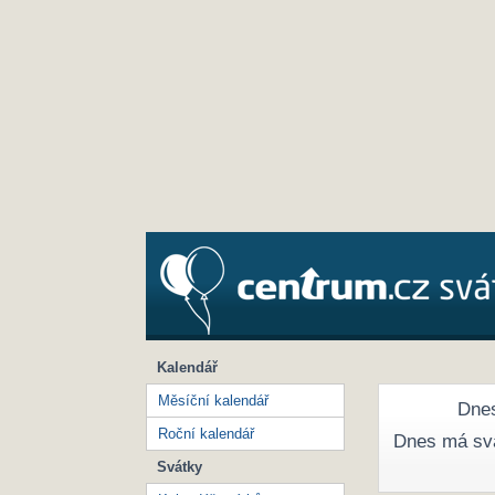
Kalendář
Měsíční kalendář
Dnes
Roční kalendář
Dnes má sv
Svátky