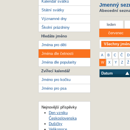
Kalendář svátků
Jmenný sez
Státní svátky
Abecední seznam
Významné dny
leden
Školní prázdniny
červenec
Hledáte jméno
Všechny jmén
Jména pro děti
Jména dle četnosti
A
B
C
Č
D
Jména dle popularity
W
X
Y
Z
Ž
Zvířecí kalendář
Datum
Jméno pro kočku
Jméno pro psa
Nejnovější příspěvky
Den vzniku
Československa
Dušičky
Velikonoce