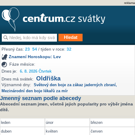
reklama
Přesný čas:
23
54
/ týden v roce:
32
Znamení Horoskopu:
Lev
Fáze měsíce:
Dnes je:
6. 8. 2026 Čtvrtek
Oldřiška
Dnes má svátek:
Významné dny:
Světový den boje za zákaz jaderných zbraní
,
Mezinárodní den boje lékařů za mír
Jmenný seznam podle abecedy
Abecední seznam jmen, včetně jejich popularity pro výběr jména
dítě.
leden
únor
březen
duben
květen
červen