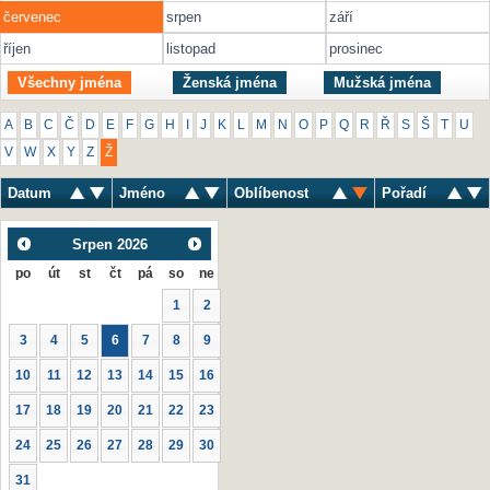
červenec
srpen
září
říjen
listopad
prosinec
Všechny jména
Ženská jména
Mužská jména
A
B
C
Č
D
E
F
G
H
I
J
K
L
M
N
O
P
Q
R
Ř
S
Š
T
U
V
W
X
Y
Z
Ž
Datum
Jméno
Oblíbenost
Pořadí
Srpen
2026
po
út
st
čt
pá
so
ne
1
2
3
4
5
6
7
8
9
10
11
12
13
14
15
16
17
18
19
20
21
22
23
24
25
26
27
28
29
30
31