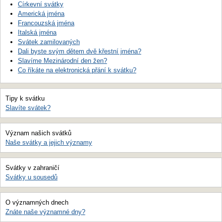
Církevní svátky
Americká jména
Francouzská jména
Italská jména
Svátek zamilovaných
Dali byste svým dětem dvě křestní jména?
Slavíme Mezinárodní den žen?
Co říkáte na elektronická přání k svátku?
Tipy k svátku
Slavíte svátek?
Význam našich svátků
Naše svátky a jejich významy
Svátky v zahraničí
Svátky u sousedů
O významných dnech
Znáte naše významné dny?