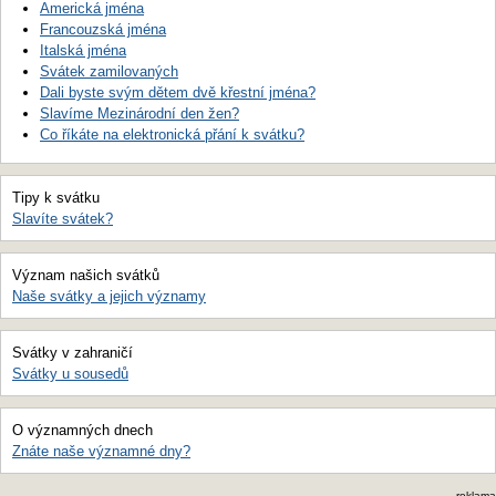
Americká jména
Francouzská jména
Italská jména
Svátek zamilovaných
Dali byste svým dětem dvě křestní jména?
Slavíme Mezinárodní den žen?
Co říkáte na elektronická přání k svátku?
Tipy k svátku
Slavíte svátek?
Význam našich svátků
Naše svátky a jejich významy
Svátky v zahraničí
Svátky u sousedů
O významných dnech
Znáte naše významné dny?
reklama