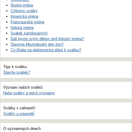
Ruská jména
Církevní svátky
Americká jména
Francouzská jména
Italská jména
Svátek zamilovaných
Dali byste svým dětem dvě křestní jména?
Slavíme Mezinárodní den žen?
Co říkáte na elektronická přání k svátku?
Tipy k svátku
Slavíte svátek?
Význam našich svátků
Naše svátky a jejich významy
Svátky v zahraničí
Svátky u sousedů
O významných dnech