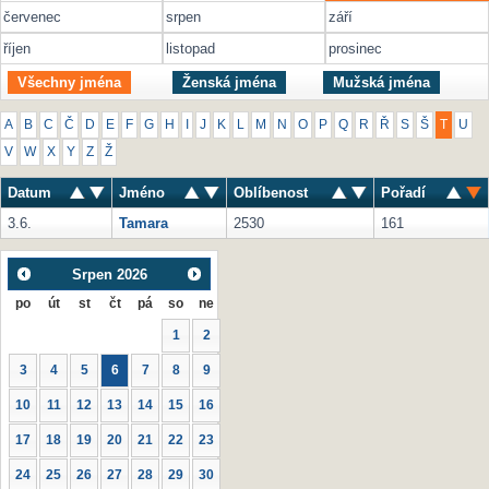
červenec
srpen
září
říjen
listopad
prosinec
Všechny jména
Ženská jména
Mužská jména
A
B
C
Č
D
E
F
G
H
I
J
K
L
M
N
O
P
Q
R
Ř
S
Š
T
U
V
W
X
Y
Z
Ž
Datum
Jméno
Oblíbenost
Pořadí
3.6.
Tamara
2530
161
Srpen
2026
po
út
st
čt
pá
so
ne
1
2
3
4
5
6
7
8
9
10
11
12
13
14
15
16
17
18
19
20
21
22
23
24
25
26
27
28
29
30