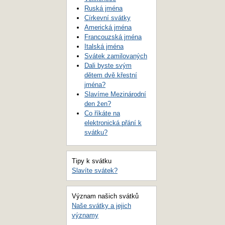
Ruská jména
Církevní svátky
Americká jména
Francouzská jména
Italská jména
Svátek zamilovaných
Dali byste svým
dětem dvě křestní
jména?
Slavíme Mezinárodní
den žen?
Co říkáte na
elektronická přání k
svátku?
Tipy k svátku
Slavíte svátek?
Význam našich svátků
Naše svátky a jejich
významy