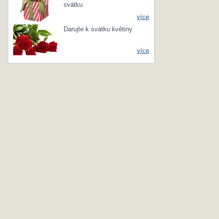
svátku
více
Darujte k svátku květiny
více