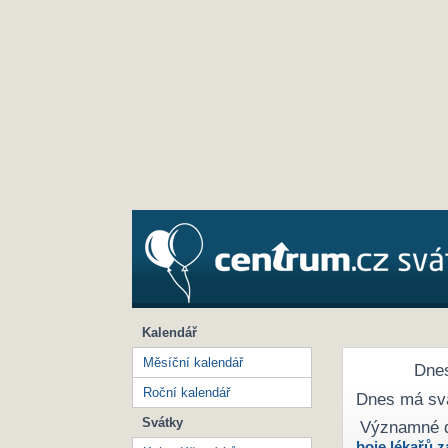
Kalendář
Měsíční kalendář
Dnes
Roční kalendář
Dnes má sv
Svátky
Významné 
boje lékařů z