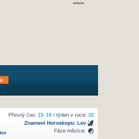
reklama
Přesný čas:
15
19
/ týden v roce:
32
Znamení Horoskopu:
Lev
Fáze měsíce:
den