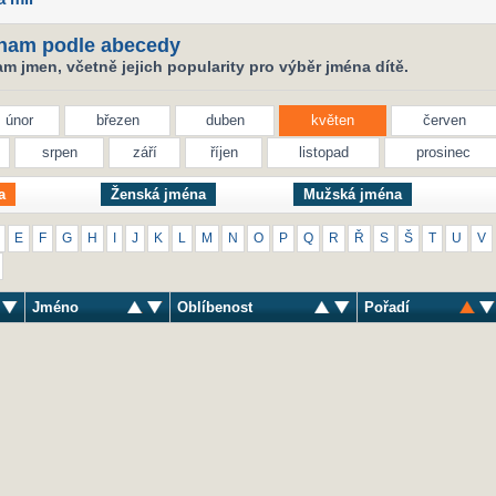
nam podle abecedy
 jmen, včetně jejich popularity pro výběr jména dítě.
únor
březen
duben
květen
červen
srpen
září
říjen
listopad
prosinec
a
Ženská jména
Mužská jména
E
F
G
H
I
J
K
L
M
N
O
P
Q
R
Ř
S
Š
T
U
V
Jméno
Oblíbenost
Pořadí