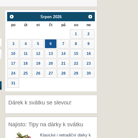
Srpen
2026
po
út
st
čt
pá
so
ne
1
2
3
4
5
6
7
8
9
10
11
12
13
14
15
16
17
18
19
20
21
22
23
24
25
26
27
28
29
30
31
Dárek k svátku se slevou!
Najisto: Tipy na dárky k svátku
Klasické i netradiční dárky k