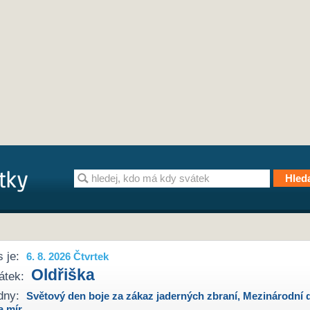
 je:
6. 8. 2026 Čtvrtek
Oldřiška
átek:
dny:
Světový den boje za zákaz jaderných zbraní
,
Mezinárodní 
a mír