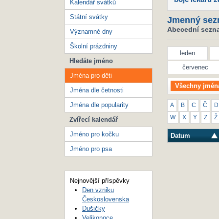
Kalendář svátků
Státní svátky
Jmenný sez
Abecední seznam
Významné dny
Školní prázdniny
leden
Hledáte jméno
červenec
Jména pro děti
Všechny jmén
Jména dle četnosti
Jména dle popularity
A
B
C
Č
D
W
X
Y
Z
Ž
Zvířecí kalendář
Jméno pro kočku
Datum
Jméno pro psa
Nejnovější příspěvky
Den vzniku
Československa
Dušičky
Velikonoce