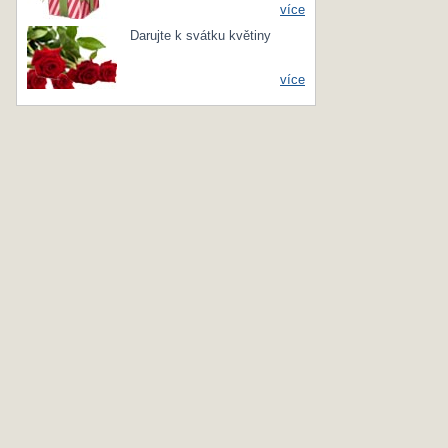
více
Darujte k svátku květiny
více