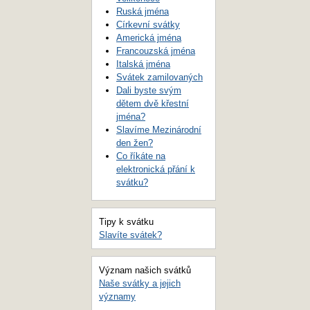
Ruská jména
Církevní svátky
Americká jména
Francouzská jména
Italská jména
Svátek zamilovaných
Dali byste svým
dětem dvě křestní
jména?
Slavíme Mezinárodní
den žen?
Co říkáte na
elektronická přání k
svátku?
Tipy k svátku
Slavíte svátek?
Význam našich svátků
Naše svátky a jejich
významy