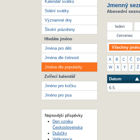
Kalendář svátků
Jmenný sez
Státní svátky
Abecední seznam
Významné dny
leden
Školní prázdniny
červenec
Hledáte jméno
Všechny jmén
Jména pro děti
Jména dle četnosti
A
B
C
Č
D
Jména dle popularity
W
X
Y
Z
Ž
Zvířecí kalendář
Datum
Jméno pro kočku
6.5.
Jméno pro psa
Nejnovější příspěvky
Den vzniku
Československa
Dušičky
Velikonoce