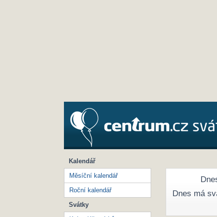
Kalendář
Měsíční kalendář
Dnes
Roční kalendář
Dnes má sv
Svátky