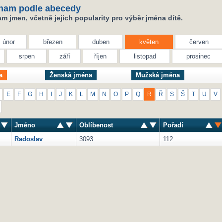
nam podle abecedy
 jmen, včetně jejich popularity pro výběr jména dítě.
únor
březen
duben
květen
červen
srpen
září
říjen
listopad
prosinec
a
Ženská jména
Mužská jména
E
F
G
H
I
J
K
L
M
N
O
P
Q
R
Ř
S
Š
T
U
V
Jméno
Oblíbenost
Pořadí
Radoslav
3093
112