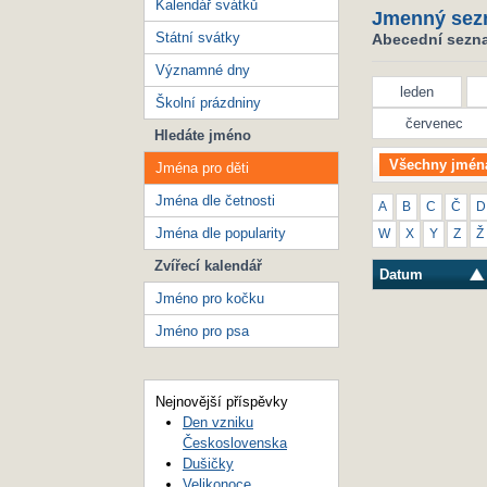
Kalendář svátků
Jmenný sez
Státní svátky
Abecední seznam
Významné dny
leden
Školní prázdniny
červenec
Hledáte jméno
Všechny jmén
Jména pro děti
Jména dle četnosti
A
B
C
Č
D
Jména dle popularity
W
X
Y
Z
Ž
Zvířecí kalendář
Datum
Jméno pro kočku
Jméno pro psa
Nejnovější příspěvky
Den vzniku
Československa
Dušičky
Velikonoce