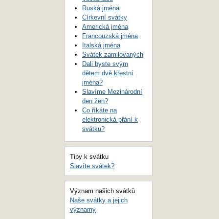
Ruská jména
Církevní svátky
Americká jména
Francouzská jména
Italská jména
Svátek zamilovaných
Dali byste svým
dětem dvě křestní
jména?
Slavíme Mezinárodní
den žen?
Co říkáte na
elektronická přání k
svátku?
Tipy k svátku
Slavíte svátek?
Význam našich svátků
Naše svátky a jejich
významy