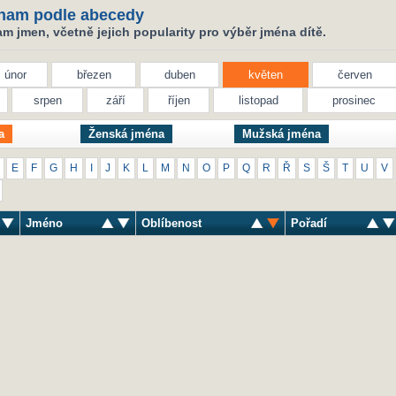
nam podle abecedy
 jmen, včetně jejich popularity pro výběr jména dítě.
únor
březen
duben
květen
červen
srpen
září
říjen
listopad
prosinec
a
Ženská jména
Mužská jména
E
F
G
H
I
J
K
L
M
N
O
P
Q
R
Ř
S
Š
T
U
V
Jméno
Oblíbenost
Pořadí