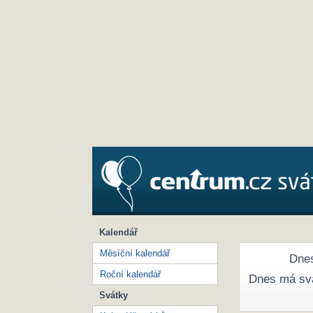
Kalendář
Měsíční kalendář
Dnes
Roční kalendář
Dnes má sv
Svátky