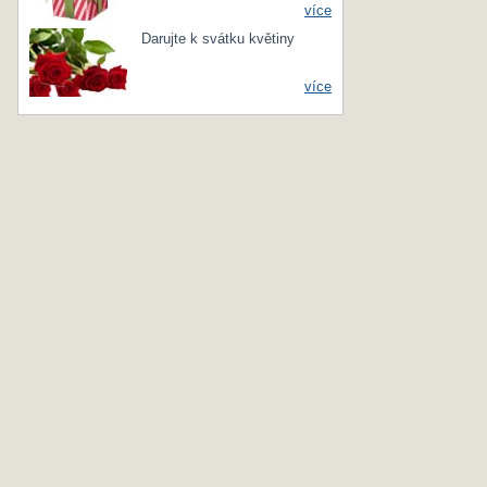
více
Darujte k svátku květiny
více