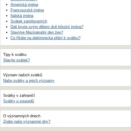
Americká jména
Francouzská jména
Italská jména
Svátek zamilovaných
Dali byste svým dětem dvě křestní jména?
Slavíme Mezinárodní den žen?
Co říkáte na elektronická přání k svátku?
Tipy k svátku
Slavíte svátek?
Význam našich svátků
Naše svátky a jejich významy
Svátky v zahraničí
Svátky u sousedů
O významných dnech
Znáte naše významné dny?