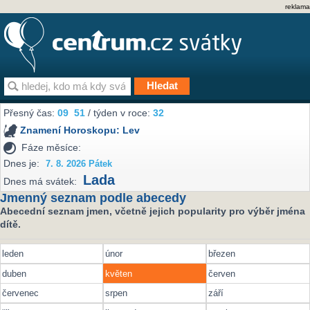
reklama
Přesný čas:
09
51
/ týden v roce:
32
Znamení Horoskopu:
Lev
Fáze měsíce:
Dnes je:
7. 8. 2026 Pátek
Lada
Dnes má svátek:
Jmenný seznam podle abecedy
Abecední seznam jmen, včetně jejich popularity pro výběr jména
dítě.
leden
únor
březen
duben
květen
červen
červenec
srpen
září