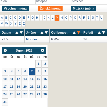
říjen
listopad
prosinec
Všechny jména
Ženská jména
Mužská jména
A
B
C
Č
D
E
F
G
H
I
J
K
L
M
N
O
P
Q
R
Ř
S
Š
T
U
V
W
X
Y
Z
Ž
Datum
Jméno
Oblíbenost
Pořadí
21.5.
Monika
63457
24
Srpen
2026
po
út
st
čt
pá
so
ne
1
2
3
4
5
6
7
8
9
10
11
12
13
14
15
16
17
18
19
20
21
22
23
24
25
26
27
28
29
30
31