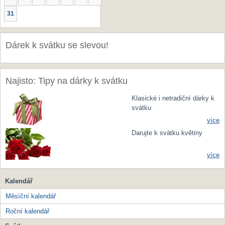
31
Dárek k svátku se slevou!
Najisto: Tipy na dárky k svátku
Klasické i netradiční dárky k
svátku
více
Darujte k svátku květiny
více
Kalendář
Měsíční kalendář
Roční kalendář