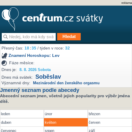
reklama
Přesný čas:
18
:
35
/ týden v roce:
32
Znamení Horoskopu:
Lev
Fáze měsíce:
Dnes je:
8. 8. 2026 Sobota
Soběslav
Dnes má svátek:
Významné dny:
Mezinárodní den ženského orgasmu
Jmenný seznam podle abecedy
Abecední seznam jmen, včetně jejich popularity pro výběr jména
dítě.
leden
únor
březen
duben
květen
červen
červenec
srpen
září