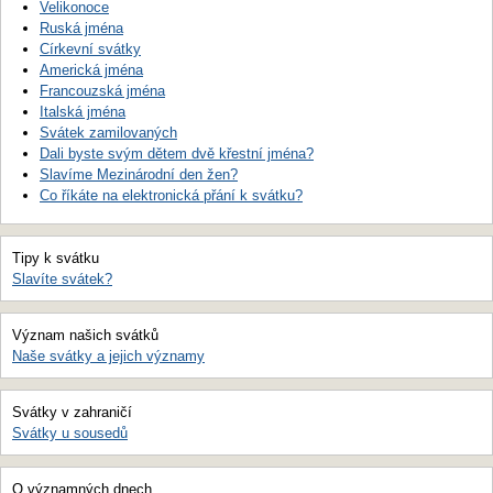
Velikonoce
Ruská jména
Církevní svátky
Americká jména
Francouzská jména
Italská jména
Svátek zamilovaných
Dali byste svým dětem dvě křestní jména?
Slavíme Mezinárodní den žen?
Co říkáte na elektronická přání k svátku?
Tipy k svátku
Slavíte svátek?
Význam našich svátků
Naše svátky a jejich významy
Svátky v zahraničí
Svátky u sousedů
O významných dnech