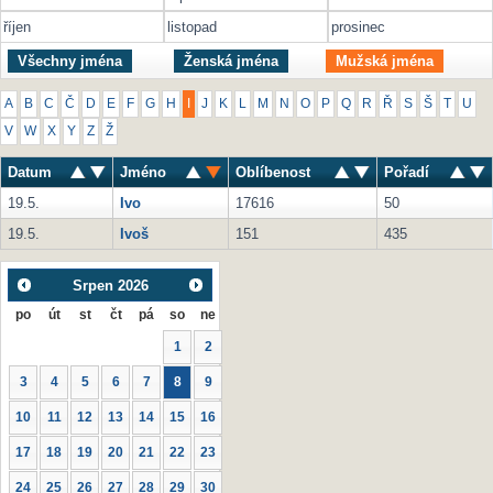
říjen
listopad
prosinec
Všechny jména
Ženská jména
Mužská jména
A
B
C
Č
D
E
F
G
H
I
J
K
L
M
N
O
P
Q
R
Ř
S
Š
T
U
V
W
X
Y
Z
Ž
Datum
Jméno
Oblíbenost
Pořadí
19.5.
Ivo
17616
50
19.5.
Ivoš
151
435
Srpen
2026
po
út
st
čt
pá
so
ne
1
2
3
4
5
6
7
8
9
10
11
12
13
14
15
16
17
18
19
20
21
22
23
24
25
26
27
28
29
30