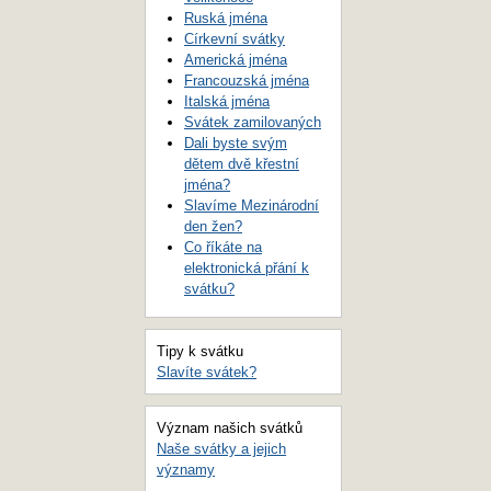
Ruská jména
Církevní svátky
Americká jména
Francouzská jména
Italská jména
Svátek zamilovaných
Dali byste svým
dětem dvě křestní
jména?
Slavíme Mezinárodní
den žen?
Co říkáte na
elektronická přání k
svátku?
Tipy k svátku
Slavíte svátek?
Význam našich svátků
Naše svátky a jejich
významy