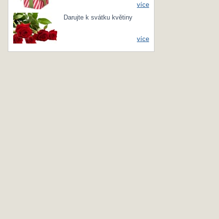
více
Darujte k svátku květiny
více