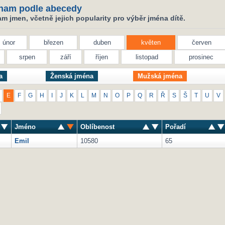
nam podle abecedy
 jmen, včetně jejich popularity pro výběr jména dítě.
únor
březen
duben
květen
červen
srpen
září
říjen
listopad
prosinec
a
Ženská jména
Mužská jména
E
F
G
H
I
J
K
L
M
N
O
P
Q
R
Ř
S
Š
T
U
V
Jméno
Oblíbenost
Pořadí
Emil
10580
65