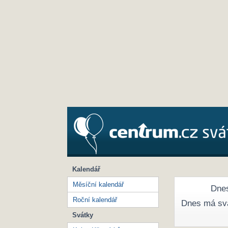
Kalendář
Měsíční kalendář
Dnes
Roční kalendář
Dnes má sv
Svátky