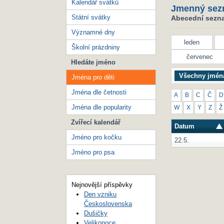
Kalendář svátků
Jmenný sez
Státní svátky
Abecední seznam
Významné dny
leden
Školní prázdniny
červenec
Hledáte jméno
Všechny jmén
Jména pro děti
Jména dle četnosti
A
B
C
Č
D
Jména dle popularity
W
X
Y
Z
Ž
Zvířecí kalendář
Datum
Jméno pro kočku
22.5.
Jméno pro psa
Nejnovější příspěvky
Den vzniku
Československa
Dušičky
Velikonoce