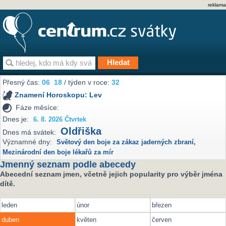
reklama
Přesný čas:
06
18
/ týden v roce:
32
Znamení Horoskopu:
Lev
Fáze měsíce:
Dnes je:
6. 8. 2026 Čtvrtek
Oldřiška
Dnes má svátek:
Významné dny:
Světový den boje za zákaz jaderných zbraní
,
Mezinárodní den boje lékařů za mír
Jmenný seznam podle abecedy
Abecední seznam jmen, včetně jejich popularity pro výběr jména
dítě.
leden
únor
březen
duben
květen
červen