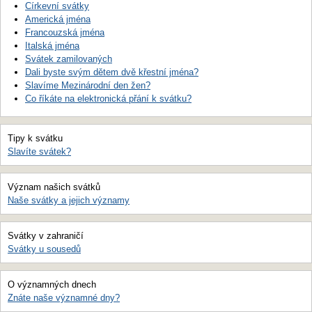
Církevní svátky
Americká jména
Francouzská jména
Italská jména
Svátek zamilovaných
Dali byste svým dětem dvě křestní jména?
Slavíme Mezinárodní den žen?
Co říkáte na elektronická přání k svátku?
Tipy k svátku
Slavíte svátek?
Význam našich svátků
Naše svátky a jejich významy
Svátky v zahraničí
Svátky u sousedů
O významných dnech
Znáte naše významné dny?