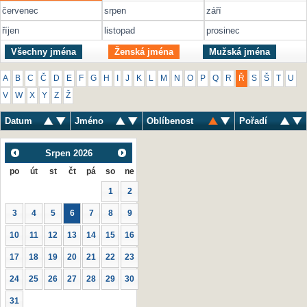
červenec
srpen
září
říjen
listopad
prosinec
Všechny jména
Ženská jména
Mužská jména
A
B
C
Č
D
E
F
G
H
I
J
K
L
M
N
O
P
Q
R
Ř
S
Š
T
U
V
W
X
Y
Z
Ž
Datum
Jméno
Oblíbenost
Pořadí
Srpen
2026
po
út
st
čt
pá
so
ne
1
2
3
4
5
6
7
8
9
10
11
12
13
14
15
16
17
18
19
20
21
22
23
24
25
26
27
28
29
30
31