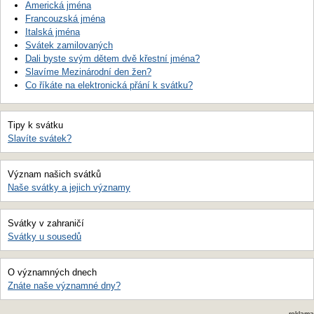
Americká jména
Francouzská jména
Italská jména
Svátek zamilovaných
Dali byste svým dětem dvě křestní jména?
Slavíme Mezinárodní den žen?
Co říkáte na elektronická přání k svátku?
Tipy k svátku
Slavíte svátek?
Význam našich svátků
Naše svátky a jejich významy
Svátky v zahraničí
Svátky u sousedů
O významných dnech
Znáte naše významné dny?
reklama