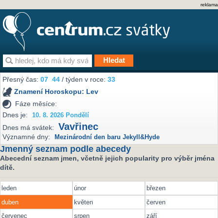
reklama
Přesný čas:
07
44
/ týden v roce:
33
Znamení Horoskopu:
Lev
Fáze měsíce:
Dnes je:
10. 8. 2026 Pondělí
Vavřinec
Dnes má svátek:
Významné dny:
Mezinárodní den baru Jekyll&Hyde
Jmenný seznam podle abecedy
Abecední seznam jmen, včetně jejich popularity pro výběr jména
dítě.
leden
únor
březen
duben
květen
červen
červenec
srpen
září