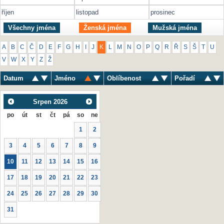
říjen
listopad
prosinec
Všechny jména
Ženská jména
Mužská jména
A
B
C
Č
D
E
F
G
H
I
J
K
L
M
N
O
P
Q
R
Ř
S
Š
T
U
V
W
X
Y
Z
Ž
Datum
Jméno
Oblíbenost
Pořadí
Srpen
2026
po
út
st
čt
pá
so
ne
1
2
3
4
5
6
7
8
9
10
11
12
13
14
15
16
17
18
19
20
21
22
23
24
25
26
27
28
29
30
31