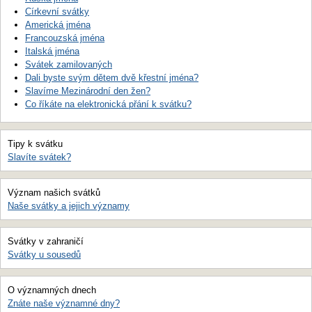
Církevní svátky
Americká jména
Francouzská jména
Italská jména
Svátek zamilovaných
Dali byste svým dětem dvě křestní jména?
Slavíme Mezinárodní den žen?
Co říkáte na elektronická přání k svátku?
Tipy k svátku
Slavíte svátek?
Význam našich svátků
Naše svátky a jejich významy
Svátky v zahraničí
Svátky u sousedů
O významných dnech
Znáte naše významné dny?