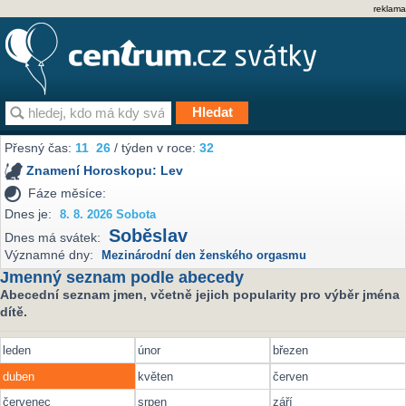
reklama
Přesný čas:
11
26
/ týden v roce:
32
Znamení Horoskopu:
Lev
Fáze měsíce:
Dnes je:
8. 8. 2026 Sobota
Soběslav
Dnes má svátek:
Významné dny:
Mezinárodní den ženského orgasmu
Jmenný seznam podle abecedy
Abecední seznam jmen, včetně jejich popularity pro výběr jména
dítě.
leden
únor
březen
duben
květen
červen
červenec
srpen
září