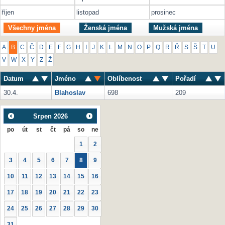
říjen
listopad
prosinec
Všechny jména
Ženská jména
Mužská jména
A
B
C
Č
D
E
F
G
H
I
J
K
L
M
N
O
P
Q
R
Ř
S
Š
T
U
V
W
X
Y
Z
Ž
Datum
Jméno
Oblíbenost
Pořadí
30.4.
Blahoslav
698
209
Srpen
2026
po
út
st
čt
pá
so
ne
1
2
3
4
5
6
7
8
9
10
11
12
13
14
15
16
17
18
19
20
21
22
23
24
25
26
27
28
29
30
31