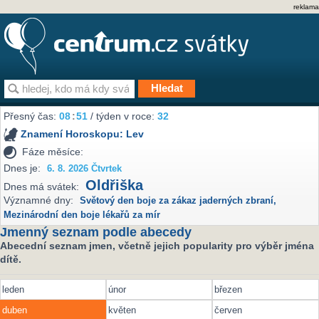
reklama
Přesný čas:
08
51
/ týden v roce:
32
Znamení Horoskopu:
Lev
Fáze měsíce:
Dnes je:
6. 8. 2026 Čtvrtek
Oldřiška
Dnes má svátek:
Významné dny:
Světový den boje za zákaz jaderných zbraní
,
Mezinárodní den boje lékařů za mír
Jmenný seznam podle abecedy
Abecední seznam jmen, včetně jejich popularity pro výběr jména
dítě.
leden
únor
březen
duben
květen
červen