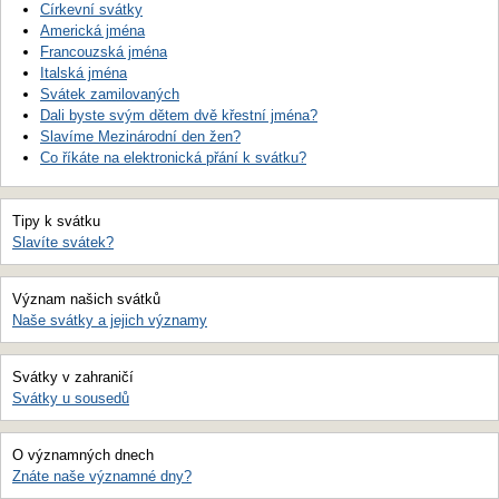
Církevní svátky
Americká jména
Francouzská jména
Italská jména
Svátek zamilovaných
Dali byste svým dětem dvě křestní jména?
Slavíme Mezinárodní den žen?
Co říkáte na elektronická přání k svátku?
Tipy k svátku
Slavíte svátek?
Význam našich svátků
Naše svátky a jejich významy
Svátky v zahraničí
Svátky u sousedů
O významných dnech
Znáte naše významné dny?