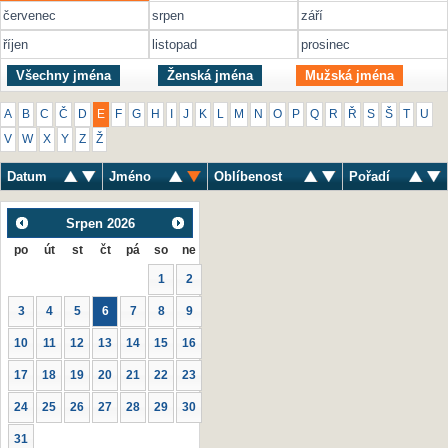
červenec
srpen
září
říjen
listopad
prosinec
Všechny jména
Ženská jména
Mužská jména
A
B
C
Č
D
E
F
G
H
I
J
K
L
M
N
O
P
Q
R
Ř
S
Š
T
U
V
W
X
Y
Z
Ž
Datum
Jméno
Oblíbenost
Pořadí
Srpen
2026
po
út
st
čt
pá
so
ne
1
2
3
4
5
6
7
8
9
10
11
12
13
14
15
16
17
18
19
20
21
22
23
24
25
26
27
28
29
30
31