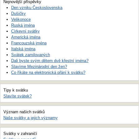
Nejnovější příspěvky
Den vzniku Československa
Dušičky
Velikonoce
Ruská jména
Církevní svátky
Americká jména
Francouzská jména
Italská jména
Svátek zamilovaných
Dali byste svým dětem dvě křestní jména?
Slavíme Mezinárodní den žen?
Co říkáte na elektronická přání k svátku?
Tipy k svátku
Slavíte svátek?
Význam našich svátků
Naše svátky a jejich významy
Svátky v zahraničí