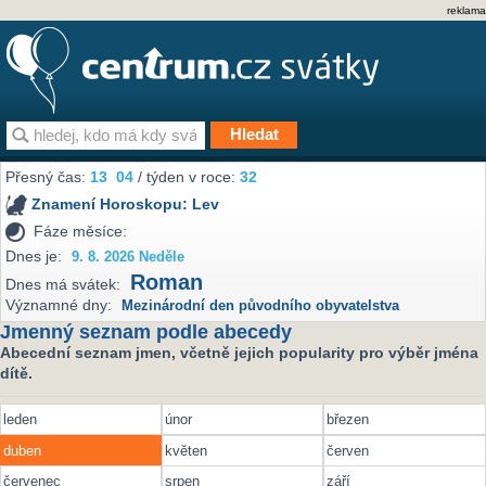
reklama
Přesný čas:
13
04
/ týden v roce:
32
Znamení Horoskopu:
Lev
Fáze měsíce:
Dnes je:
9. 8. 2026 Neděle
Roman
Dnes má svátek:
Významné dny:
Mezinárodní den původního obyvatelstva
Jmenný seznam podle abecedy
Abecední seznam jmen, včetně jejich popularity pro výběr jména
dítě.
leden
únor
březen
duben
květen
červen
červenec
srpen
září