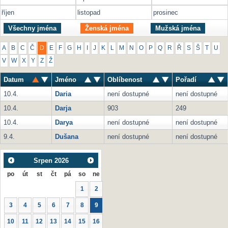
říjen
listopad
prosinec
Všechny jména
Ženská jména
Mužská jména
A
B
C
Č
D
E
F
G
H
I
J
K
L
M
N
O
P
Q
R
Ř
S
Š
T
U
V
W
X
Y
Z
Ž
Datum
Jméno
Oblíbenost
Pořadí
10.4.
Daria
není dostupné
není dostupné
10.4.
Darja
903
249
10.4.
Darya
není dostupné
není dostupné
9.4.
Dušana
není dostupné
není dostupné
Srpen
2026
po
út
st
čt
pá
so
ne
1
2
3
4
5
6
7
8
9
10
11
12
13
14
15
16