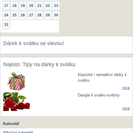
17
18
19
20
21
22
23
24
25
26
27
28
29
30
31
Dárek k svátku se slevou!
Najisto: Tipy na dárky k svátku
Klasické i netradiční dárky k
svátku
více
Darujte k svátku květiny
více
Kalendář
Měsíční kalendář